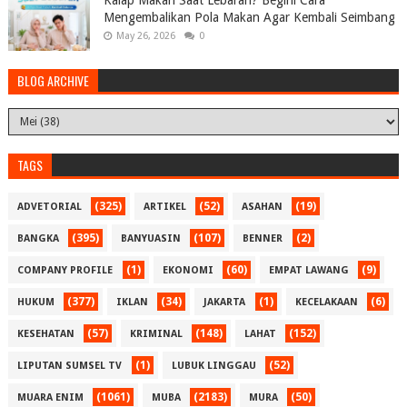
Kalap Makan Saat Lebaran? Begini Cara
Mengembalikan Pola Makan Agar Kembali Seimbang
May 26, 2026
0
BLOG ARCHIVE
TAGS
(325)
(52)
(19)
ADVETORIAL
ARTIKEL
ASAHAN
(395)
(107)
(2)
BANGKA
BANYUASIN
BENNER
(1)
(60)
(9)
COMPANY PROFILE
EKONOMI
EMPAT LAWANG
(377)
(34)
(1)
(6)
HUKUM
IKLAN
JAKARTA
KECELAKAAN
(57)
(148)
(152)
KESEHATAN
KRIMINAL
LAHAT
(1)
(52)
LIPUTAN SUMSEL TV
LUBUK LINGGAU
(1061)
(2183)
(50)
MUARA ENIM
MUBA
MURA