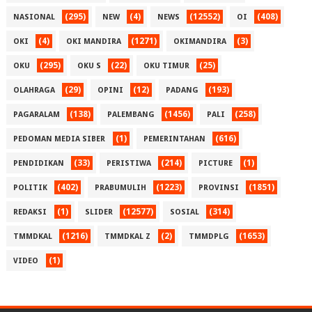
(295)
(4)
(12552)
(408)
NASIONAL
NEW
NEWS
OI
(4)
(1271)
(3)
OKI
OKI MANDIRA
OKIMANDIRA
(295)
(22)
(25)
OKU
OKU S
OKU TIMUR
(29)
(12)
(193)
OLAHRAGA
OPINI
PADANG
(138)
(1456)
(258)
PAGARALAM
PALEMBANG
PALI
(1)
(616)
PEDOMAN MEDIA SIBER
PEMERINTAHAN
(33)
(214)
(1)
PENDIDIKAN
PERISTIWA
PICTURE
(402)
(1223)
(1851)
POLITIK
PRABUMULIH
PROVINSI
(1)
(12577)
(314)
REDAKSI
SLIDER
SOSIAL
(1216)
(2)
(1653)
TMMDKAL
TMMDKAL Z
TMMDPLG
(1)
VIDEO