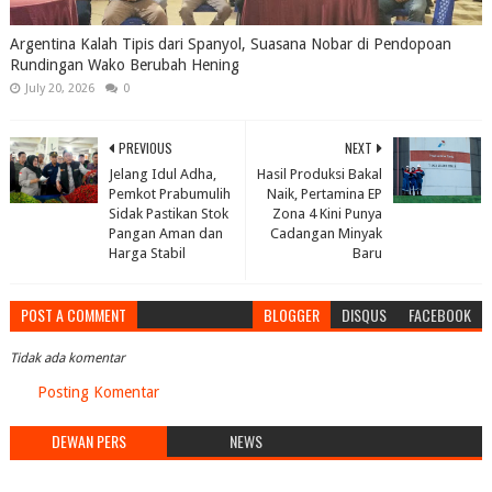
Argentina Kalah Tipis dari Spanyol, Suasana Nobar di Pendopoan
Rundingan Wako Berubah Hening
July 20, 2026
0
PREVIOUS
NEXT
Jelang Idul Adha,
Hasil Produksi Bakal
Pemkot Prabumulih
Naik, Pertamina EP
Sidak Pastikan Stok
Zona 4 Kini Punya
Pangan Aman dan
Cadangan Minyak
Harga Stabil
Baru
POST A COMMENT
BLOGGER
DISQUS
FACEBOOK
Tidak ada komentar
Posting Komentar
DEWAN PERS
NEWS