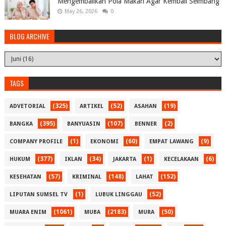
Mengembalikan Pola Makan Agar Kembali Seimbang
May 26, 2026
0
BLOG ARCHIVE
TAGS
(325)
(52)
(19)
ADVETORIAL
ARTIKEL
ASAHAN
(395)
(107)
(2)
BANGKA
BANYUASIN
BENNER
(1)
(60)
(9)
COMPANY PROFILE
EKONOMI
EMPAT LAWANG
(377)
(34)
(1)
(6)
HUKUM
IKLAN
JAKARTA
KECELAKAAN
(57)
(148)
(152)
KESEHATAN
KRIMINAL
LAHAT
(1)
(52)
LIPUTAN SUMSEL TV
LUBUK LINGGAU
(1061)
(2183)
(50)
MUARA ENIM
MUBA
MURA