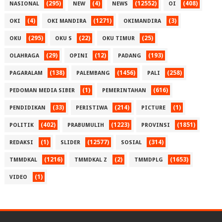
(295)
(4)
(12552)
(408)
NASIONAL
NEW
NEWS
OI
(4)
(1271)
(3)
OKI
OKI MANDIRA
OKIMANDIRA
(295)
(22)
(25)
OKU
OKU S
OKU TIMUR
(29)
(12)
(193)
OLAHRAGA
OPINI
PADANG
(138)
(1456)
(258)
PAGARALAM
PALEMBANG
PALI
(1)
(616)
PEDOMAN MEDIA SIBER
PEMERINTAHAN
(33)
(214)
(1)
PENDIDIKAN
PERISTIWA
PICTURE
(402)
(1223)
(1851)
POLITIK
PRABUMULIH
PROVINSI
(1)
(12577)
(314)
REDAKSI
SLIDER
SOSIAL
(1216)
(2)
(1653)
TMMDKAL
TMMDKAL Z
TMMDPLG
(1)
VIDEO