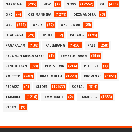
(295)
(4)
(12552)
(408)
NASIONAL
NEW
NEWS
OI
(4)
(1271)
(3)
OKI
OKI MANDIRA
OKIMANDIRA
(295)
(22)
(25)
OKU
OKU S
OKU TIMUR
(29)
(12)
(193)
OLAHRAGA
OPINI
PADANG
(138)
(1456)
(258)
PAGARALAM
PALEMBANG
PALI
(1)
(616)
PEDOMAN MEDIA SIBER
PEMERINTAHAN
(33)
(214)
(1)
PENDIDIKAN
PERISTIWA
PICTURE
(402)
(1223)
(1851)
POLITIK
PRABUMULIH
PROVINSI
(1)
(12577)
(314)
REDAKSI
SLIDER
SOSIAL
(1216)
(2)
(1653)
TMMDKAL
TMMDKAL Z
TMMDPLG
(1)
VIDEO