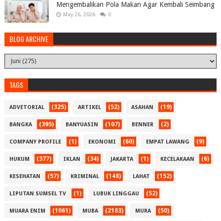
Mengembalikan Pola Makan Agar Kembali Seimbang
May 26, 2026
0
BLOG ARCHIVE
TAGS
(325)
(52)
(19)
ADVETORIAL
ARTIKEL
ASAHAN
(395)
(107)
(2)
BANGKA
BANYUASIN
BENNER
(1)
(60)
(9)
COMPANY PROFILE
EKONOMI
EMPAT LAWANG
(377)
(34)
(1)
(6)
HUKUM
IKLAN
JAKARTA
KECELAKAAN
(57)
(148)
(152)
KESEHATAN
KRIMINAL
LAHAT
(1)
(52)
LIPUTAN SUMSEL TV
LUBUK LINGGAU
(1061)
(2183)
(50)
MUARA ENIM
MUBA
MURA