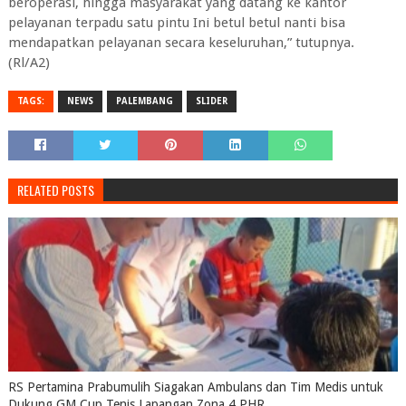
beroperasi, hingga masyarakat yang datang ke kantor
pelayanan terpadu satu pintu Ini betul betul nanti bisa
mendapatkan pelayanan secara keseluruhan,” tutupnya.
(Rl/A2)
TAGS:
NEWS
PALEMBANG
SLIDER
RELATED POSTS
RS Pertamina Prabumulih Siagakan Ambulans dan Tim Medis untuk
Dukung GM Cup Tenis Lapangan Zona 4 PHR