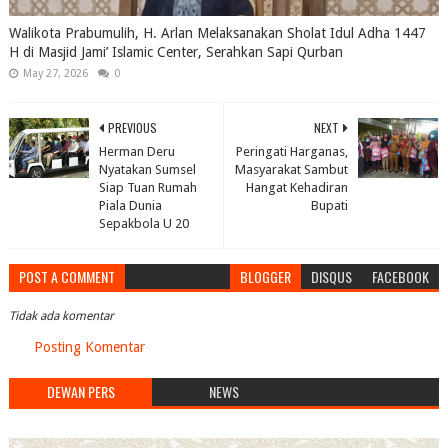
Walikota Prabumulih, H. Arlan Melaksanakan Sholat Idul Adha 1447
H di Masjid Jami’ Islamic Center, Serahkan Sapi Qurban
May 27, 2026
0
PREVIOUS
NEXT
Herman Deru
Peringati Harganas,
Nyatakan Sumsel
Masyarakat Sambut
Siap Tuan Rumah
Hangat Kehadiran
Piala Dunia
Bupati
Sepakbola U 20
POST A COMMENT
BLOGGER
DISQUS
FACEBOOK
Tidak ada komentar
Posting Komentar
DEWAN PERS
NEWS