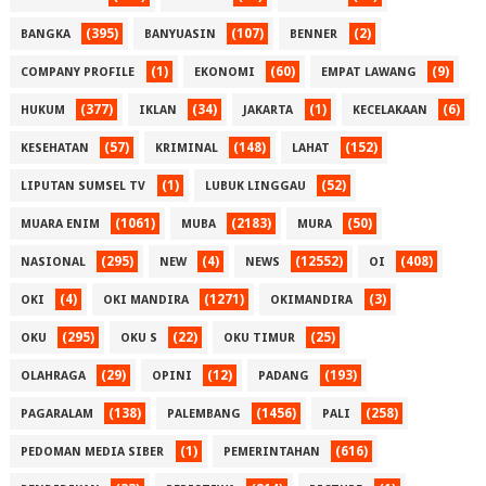
(395)
(107)
(2)
BANGKA
BANYUASIN
BENNER
(1)
(60)
(9)
COMPANY PROFILE
EKONOMI
EMPAT LAWANG
(377)
(34)
(1)
(6)
HUKUM
IKLAN
JAKARTA
KECELAKAAN
(57)
(148)
(152)
KESEHATAN
KRIMINAL
LAHAT
(1)
(52)
LIPUTAN SUMSEL TV
LUBUK LINGGAU
(1061)
(2183)
(50)
MUARA ENIM
MUBA
MURA
(295)
(4)
(12552)
(408)
NASIONAL
NEW
NEWS
OI
(4)
(1271)
(3)
OKI
OKI MANDIRA
OKIMANDIRA
(295)
(22)
(25)
OKU
OKU S
OKU TIMUR
(29)
(12)
(193)
OLAHRAGA
OPINI
PADANG
(138)
(1456)
(258)
PAGARALAM
PALEMBANG
PALI
(1)
(616)
PEDOMAN MEDIA SIBER
PEMERINTAHAN