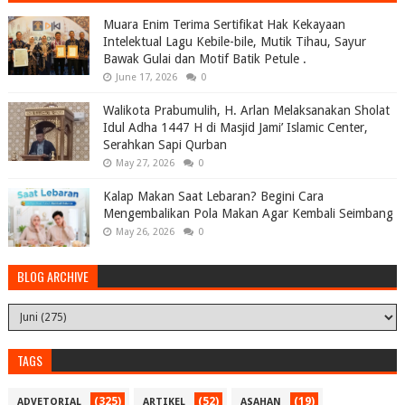
Muara Enim Terima Sertifikat Hak Kekayaan
Intelektual Lagu Kebile-bile, Mutik Tihau, Sayur
Bawak Gulai dan Motif Batik Petule .
June 17, 2026
0
Walikota Prabumulih, H. Arlan Melaksanakan Sholat
Idul Adha 1447 H di Masjid Jami’ Islamic Center,
Serahkan Sapi Qurban
May 27, 2026
0
Kalap Makan Saat Lebaran? Begini Cara
Mengembalikan Pola Makan Agar Kembali Seimbang
May 26, 2026
0
BLOG ARCHIVE
TAGS
(325)
(52)
(19)
ADVETORIAL
ARTIKEL
ASAHAN