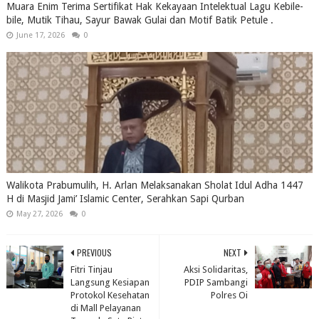
Muara Enim Terima Sertifikat Hak Kekayaan Intelektual Lagu Kebile-
bile, Mutik Tihau, Sayur Bawak Gulai dan Motif Batik Petule .
June 17, 2026
0
Walikota Prabumulih, H. Arlan Melaksanakan Sholat Idul Adha 1447
H di Masjid Jami’ Islamic Center, Serahkan Sapi Qurban
May 27, 2026
0
PREVIOUS
NEXT
Fitri Tinjau
Aksi Solidaritas,
Langsung Kesiapan
PDIP Sambangi
Protokol Kesehatan
Polres Oi
di Mall Pelayanan