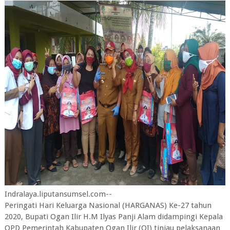
Indralaya.liputansumsel.com--
Peringati Hari Keluarga Nasional (HARGANAS) Ke-27 tahun
2020, Bupati Ogan Ilir H.M Ilyas Panji Alam didampingi Kepala
OPD Pemerintah Kabupaten Ogan Ilir (OI) tinjau pelaksanaan