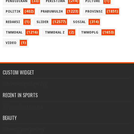
(33)
(214)
(1)
PENDIDIKAN
PERISTIWA
PICTURE
(402)
(1223)
(1851)
POLITIK
PRABUMULIH
PROVINSI
(1)
(12577)
(314)
REDAKSI
SLIDER
SOSIAL
(1216)
(2)
(1653)
TMMDKAL
TMMDKAL Z
TMMDPLG
(1)
VIDEO
CUSTOM WIDGET
3/Business/post-per-tag
RECENT IN SPORTS
3/Sports/post-per-tag
BEAUTY
3/Beauty/post-per-tag