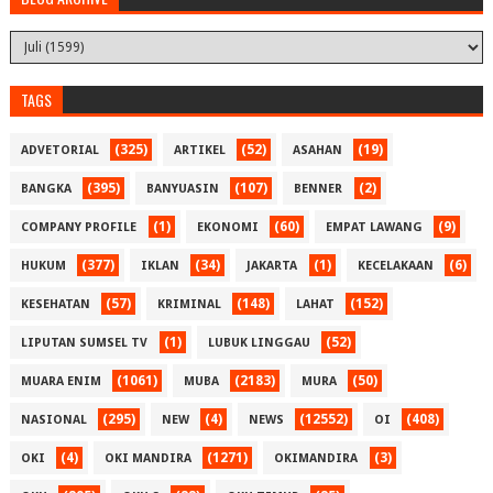
TAGS
(325)
(52)
(19)
ADVETORIAL
ARTIKEL
ASAHAN
(395)
(107)
(2)
BANGKA
BANYUASIN
BENNER
(1)
(60)
(9)
COMPANY PROFILE
EKONOMI
EMPAT LAWANG
(377)
(34)
(1)
(6)
HUKUM
IKLAN
JAKARTA
KECELAKAAN
(57)
(148)
(152)
KESEHATAN
KRIMINAL
LAHAT
(1)
(52)
LIPUTAN SUMSEL TV
LUBUK LINGGAU
(1061)
(2183)
(50)
MUARA ENIM
MUBA
MURA
(295)
(4)
(12552)
(408)
NASIONAL
NEW
NEWS
OI
(4)
(1271)
(3)
OKI
OKI MANDIRA
OKIMANDIRA