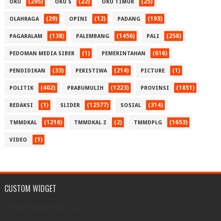
(295)
(22)
(25)
OKU
OKU S
OKU TIMUR
(29)
(12)
(193)
OLAHRAGA
OPINI
PADANG
(138)
(1456)
(258)
PAGARALAM
PALEMBANG
PALI
(1)
(616)
PEDOMAN MEDIA SIBER
PEMERINTAHAN
(33)
(214)
(1)
PENDIDIKAN
PERISTIWA
PICTURE
(402)
(1223)
(1851)
POLITIK
PRABUMULIH
PROVINSI
(1)
(12577)
(314)
REDAKSI
SLIDER
SOSIAL
(1216)
(2)
(1653)
TMMDKAL
TMMDKAL Z
TMMDPLG
(1)
VIDEO
CUSTOM WIDGET
3/Business/post-per-tag