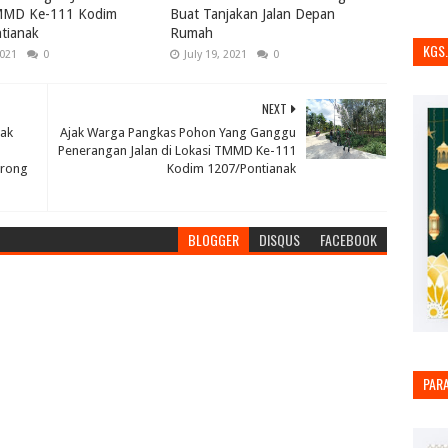
MMD Ke-111 Kodim
Buat Tanjakan Jalan Depan
tianak
Rumah
KGS
2021
0
July 19, 2021
0
NEXT
ak
Ajak Warga Pangkas Pohon Yang Ganggu
Penerangan Jalan di Lokasi TMMD Ke-111
orong
Kodim 1207/Pontianak
BLOGGER
DISQUS
FACEBOOK
PAR