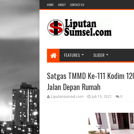
HOME
ABOUT
CONTACT US
FEATURES
SLIDER
Satgas TMMD Ke-111 Kodim 120
Jalan Depan Rumah
Liputansumsel.com
Juli 19, 2021
0