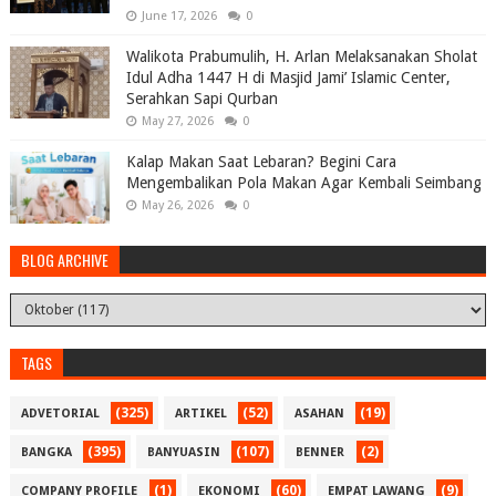
June 17, 2026
0
Walikota Prabumulih, H. Arlan Melaksanakan Sholat
Idul Adha 1447 H di Masjid Jami’ Islamic Center,
Serahkan Sapi Qurban
May 27, 2026
0
Kalap Makan Saat Lebaran? Begini Cara
Mengembalikan Pola Makan Agar Kembali Seimbang
May 26, 2026
0
BLOG ARCHIVE
TAGS
(325)
(52)
(19)
ADVETORIAL
ARTIKEL
ASAHAN
(395)
(107)
(2)
BANGKA
BANYUASIN
BENNER
(1)
(60)
(9)
COMPANY PROFILE
EKONOMI
EMPAT LAWANG