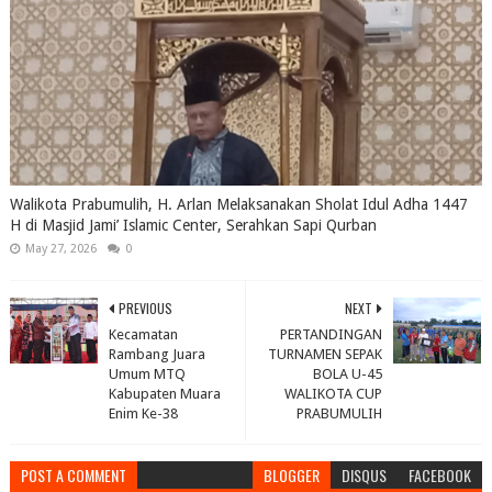
Walikota Prabumulih, H. Arlan Melaksanakan Sholat Idul Adha 1447
H di Masjid Jami’ Islamic Center, Serahkan Sapi Qurban
May 27, 2026
0
PREVIOUS
NEXT
Kecamatan
PERTANDINGAN
Rambang Juara
TURNAMEN SEPAK
Umum MTQ
BOLA U-45
Kabupaten Muara
WALIKOTA CUP
Enim Ke-38
PRABUMULIH
POST A COMMENT
BLOGGER
DISQUS
FACEBOOK