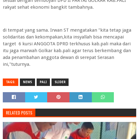
sesuai dengan semboyan DPD II PARTAI GOLKAR KAB.PALI
rakyat sehat ekonomi bangkit tambahnya.
di tempat yang sama. Irwan ST mengatakan "kita tetap jaga
solidaritas dan kekompakan,kita insyallah bisa mencapai
target 6 kursi ANGGOTA DPRD terkhusus kab.pali maka dari
itu jaga marwah Golkar kab.pali agar terus berkembang dan
ada penambahan anggota dewan di serepat Serasan
ini,"tuturnya.
TAGS:
NEWS
PALI
SLIDER
RELATED POSTS