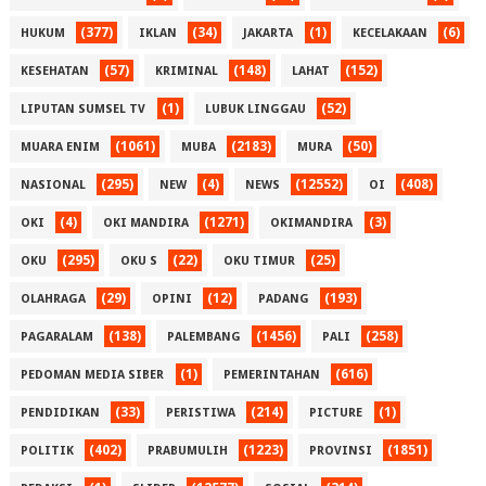
(377)
(34)
(1)
(6)
HUKUM
IKLAN
JAKARTA
KECELAKAAN
(57)
(148)
(152)
KESEHATAN
KRIMINAL
LAHAT
(1)
(52)
LIPUTAN SUMSEL TV
LUBUK LINGGAU
(1061)
(2183)
(50)
MUARA ENIM
MUBA
MURA
(295)
(4)
(12552)
(408)
NASIONAL
NEW
NEWS
OI
(4)
(1271)
(3)
OKI
OKI MANDIRA
OKIMANDIRA
(295)
(22)
(25)
OKU
OKU S
OKU TIMUR
(29)
(12)
(193)
OLAHRAGA
OPINI
PADANG
(138)
(1456)
(258)
PAGARALAM
PALEMBANG
PALI
(1)
(616)
PEDOMAN MEDIA SIBER
PEMERINTAHAN
(33)
(214)
(1)
PENDIDIKAN
PERISTIWA
PICTURE
(402)
(1223)
(1851)
POLITIK
PRABUMULIH
PROVINSI