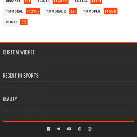
(1)
(12577)
(314)
REDAKSI
SLIDER
SOSIAL
(1216)
(2)
(1653)
TMMDKAL
TMMDKAL Z
TMMDPLG
(1)
VIDEO
CUSTOM WIDGET
3/Business/post-per-tag
RECENT IN SPORTS
3/Sports/post-per-tag
BEAUTY
3/Beauty/post-per-tag