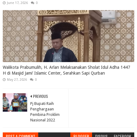
June 17, 2026
0
Walikota Prabumulih, H. Arlan Melaksanakan Sholat Idul Adha 1447
H di Masjid Jami’ Islamic Center, Serahkan Sapi Qurban
May 27, 2026
0
PREVIOUS
Pj Bupati Raih
Penghargaan
Pembina Proklim
Nasional 2022
POST A COMMENT
BLOGGER
DISQUS
FACEBOOK