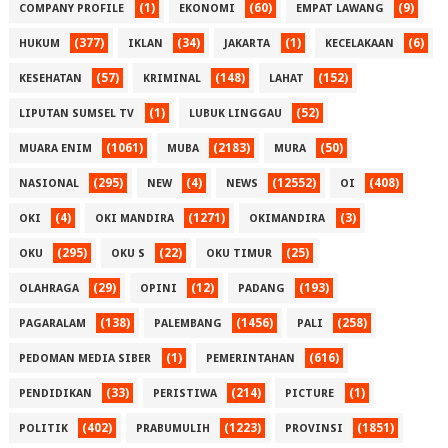
(1)
(60)
(9)
COMPANY PROFILE
EKONOMI
EMPAT LAWANG
(377)
(34)
(1)
(6)
HUKUM
IKLAN
JAKARTA
KECELAKAAN
(57)
(148)
(152)
KESEHATAN
KRIMINAL
LAHAT
(1)
(52)
LIPUTAN SUMSEL TV
LUBUK LINGGAU
(1061)
(2183)
(50)
MUARA ENIM
MUBA
MURA
(295)
(4)
(12552)
(408)
NASIONAL
NEW
NEWS
OI
(4)
(1271)
(3)
OKI
OKI MANDIRA
OKIMANDIRA
(295)
(22)
(25)
OKU
OKU S
OKU TIMUR
(29)
(12)
(193)
OLAHRAGA
OPINI
PADANG
(138)
(1456)
(258)
PAGARALAM
PALEMBANG
PALI
(1)
(616)
PEDOMAN MEDIA SIBER
PEMERINTAHAN
(33)
(214)
(1)
PENDIDIKAN
PERISTIWA
PICTURE
(402)
(1223)
(1851)
POLITIK
PRABUMULIH
PROVINSI