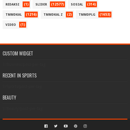
(1)
(12577)
(314)
REDAKSI
SLIDER
SOSIAL
(1216)
(2)
(1653)
TMMDKAL
TMMDKAL Z
TMMDPLG
(1)
VIDEO
CUSTOM WIDGET
3/Business/post-per-tag
RECENT IN SPORTS
3/Sports/post-per-tag
BEAUTY
3/Beauty/post-per-tag