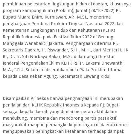
pembinaan pelestarian lingkungan hidup di daerah, khususnya
program kampung iklim (Proklim), Jumat (28/10/2022) Pj.
Bupati Muara Enim, Kurniawan, AP., M.Si., menerima
penghargaan Pembina Proklim Tingkat Nasional 2022 dari
Kementerian Lingkungan Hidup dan Kehutanan (KLHK)
Republik Indonesia pada Festival Iklim 2022 di Gedung
Manggala Wanabakti, Jakarta. Penghargaan diterima Pj.
Sekretaris Daerah, H. Riswandar, S.H., M.H., dari Menteri LHK
RI, Dr. Ir. Siti Nurbaya Bakar, M.Sc didampingi Direktur
Jenderal Pengendalian Iklim KLHK RI, Ir. Laksmi Dhewanthi,
M.A., I.P.U. Selain itu diserahkan pula Piala Proklim Utama
kepada Desa Keban Agung, Kecamatan Lawang Kidul.
Disampaikan Pj. Sekda bahwa penghargaan ini merupakan
penilaian dari KLHK Republik Indonesia kepada Pj. Bupati
sebagai kepala daerah yang dinilai berperan aktif dalam
mendukung, membina dan mendorong partisipasi aktif
masyarakat maupun pemangku kepentingan di daerah untuk
mengupayakan peningkatkan ketahanan terhadap dampak