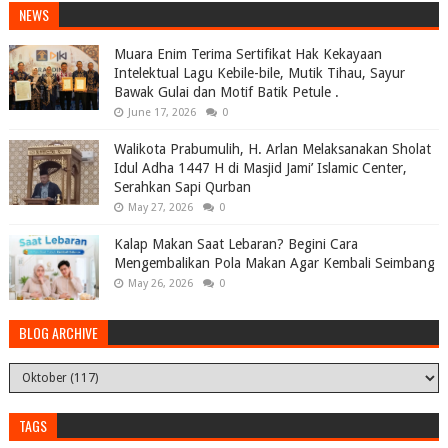
NEWS
Muara Enim Terima Sertifikat Hak Kekayaan
Intelektual Lagu Kebile-bile, Mutik Tihau, Sayur
Bawak Gulai dan Motif Batik Petule .
June 17, 2026
0
Walikota Prabumulih, H. Arlan Melaksanakan Sholat
Idul Adha 1447 H di Masjid Jami’ Islamic Center,
Serahkan Sapi Qurban
May 27, 2026
0
Kalap Makan Saat Lebaran? Begini Cara
Mengembalikan Pola Makan Agar Kembali Seimbang
May 26, 2026
0
BLOG ARCHIVE
TAGS