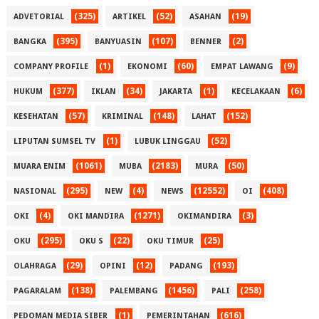
(325)
(52)
(19)
ADVETORIAL
ARTIKEL
ASAHAN
(395)
(107)
(2)
BANGKA
BANYUASIN
BENNER
(1)
(60)
(9)
COMPANY PROFILE
EKONOMI
EMPAT LAWANG
(377)
(34)
(1)
(6)
HUKUM
IKLAN
JAKARTA
KECELAKAAN
(57)
(148)
(152)
KESEHATAN
KRIMINAL
LAHAT
(1)
(52)
LIPUTAN SUMSEL TV
LUBUK LINGGAU
(1061)
(2183)
(50)
MUARA ENIM
MUBA
MURA
(295)
(4)
(12552)
(408)
NASIONAL
NEW
NEWS
OI
(4)
(1271)
(3)
OKI
OKI MANDIRA
OKIMANDIRA
(295)
(22)
(25)
OKU
OKU S
OKU TIMUR
(29)
(12)
(193)
OLAHRAGA
OPINI
PADANG
(138)
(1456)
(258)
PAGARALAM
PALEMBANG
PALI
(1)
(616)
PEDOMAN MEDIA SIBER
PEMERINTAHAN