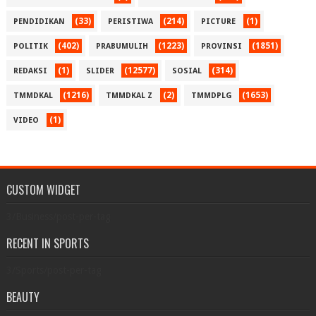
(33)
(214)
(1)
PENDIDIKAN
PERISTIWA
PICTURE
(402)
(1223)
(1851)
POLITIK
PRABUMULIH
PROVINSI
(1)
(12577)
(314)
REDAKSI
SLIDER
SOSIAL
(1216)
(2)
(1653)
TMMDKAL
TMMDKAL Z
TMMDPLG
(1)
VIDEO
CUSTOM WIDGET
3/Business/post-per-tag
RECENT IN SPORTS
3/Sports/post-per-tag
BEAUTY