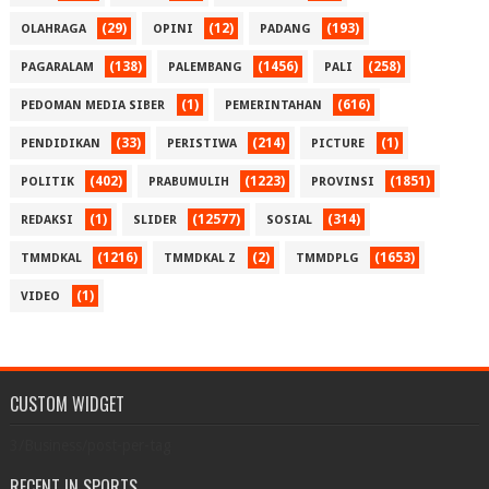
(29)
(12)
(193)
OLAHRAGA
OPINI
PADANG
(138)
(1456)
(258)
PAGARALAM
PALEMBANG
PALI
(1)
(616)
PEDOMAN MEDIA SIBER
PEMERINTAHAN
(33)
(214)
(1)
PENDIDIKAN
PERISTIWA
PICTURE
(402)
(1223)
(1851)
POLITIK
PRABUMULIH
PROVINSI
(1)
(12577)
(314)
REDAKSI
SLIDER
SOSIAL
(1216)
(2)
(1653)
TMMDKAL
TMMDKAL Z
TMMDPLG
(1)
VIDEO
CUSTOM WIDGET
3/Business/post-per-tag
RECENT IN SPORTS