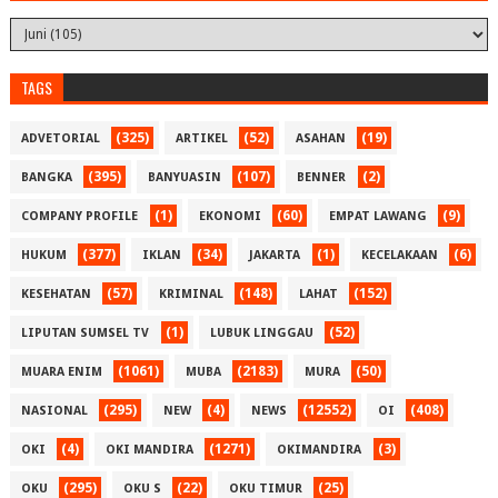
TAGS
(325)
(52)
(19)
ADVETORIAL
ARTIKEL
ASAHAN
(395)
(107)
(2)
BANGKA
BANYUASIN
BENNER
(1)
(60)
(9)
COMPANY PROFILE
EKONOMI
EMPAT LAWANG
(377)
(34)
(1)
(6)
HUKUM
IKLAN
JAKARTA
KECELAKAAN
(57)
(148)
(152)
KESEHATAN
KRIMINAL
LAHAT
(1)
(52)
LIPUTAN SUMSEL TV
LUBUK LINGGAU
(1061)
(2183)
(50)
MUARA ENIM
MUBA
MURA
(295)
(4)
(12552)
(408)
NASIONAL
NEW
NEWS
OI
(4)
(1271)
(3)
OKI
OKI MANDIRA
OKIMANDIRA
(295)
(22)
(25)
OKU
OKU S
OKU TIMUR