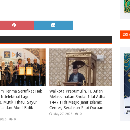
SRI 
m Terima Sertifikat Hak
Walikota Prabumulih, H. Arlan
Intelektual Lagu
Melaksanakan Sholat Idul Adha
le, Mutik Tihau, Sayur
1447 H di Masjid Jami’ Islamic
ai dan Motif Batik
Center, Serahkan Sapi Qurban
May 27, 2026
0
 2026
0