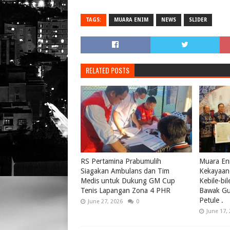
TAGS:
MUARA ENIM
NEWS
SLIDER
RELATED POSTS
RS Pertamina Prabumulih
Muara Eni
Siagakan Ambulans dan Tim
Kekayaan 
Medis untuk Dukung GM Cup
Kebile-bi
Tenis Lapangan Zona 4 PHR
Bawak Gul
Petule .
June 27, 2026
0
June 17,