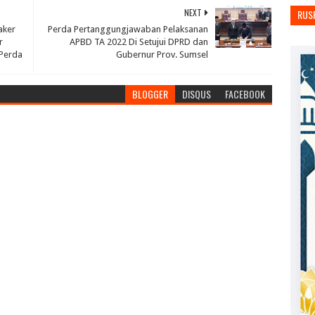
NEXT
RUS
aker
Perda Pertanggungjawaban Pelaksanan
r
APBD TA 2022 Di Setujui DPRD dan
Perda
Gubernur Prov. Sumsel
BLOGGER
DISQUS
FACEBOOK