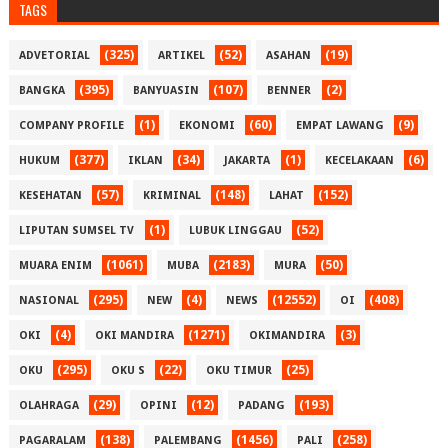
TAGS
(325)
(52)
(19)
ADVETORIAL
ARTIKEL
ASAHAN
(395)
(107)
(2)
BANGKA
BANYUASIN
BENNER
(1)
(60)
(9)
COMPANY PROFILE
EKONOMI
EMPAT LAWANG
(377)
(34)
(1)
(6)
HUKUM
IKLAN
JAKARTA
KECELAKAAN
(57)
(148)
(152)
KESEHATAN
KRIMINAL
LAHAT
(1)
(52)
LIPUTAN SUMSEL TV
LUBUK LINGGAU
(1061)
(2183)
(50)
MUARA ENIM
MUBA
MURA
(295)
(4)
(12552)
(408)
NASIONAL
NEW
NEWS
OI
(4)
(1271)
(3)
OKI
OKI MANDIRA
OKIMANDIRA
(295)
(22)
(25)
OKU
OKU S
OKU TIMUR
(29)
(12)
(193)
OLAHRAGA
OPINI
PADANG
(138)
(1456)
(258)
PAGARALAM
PALEMBANG
PALI