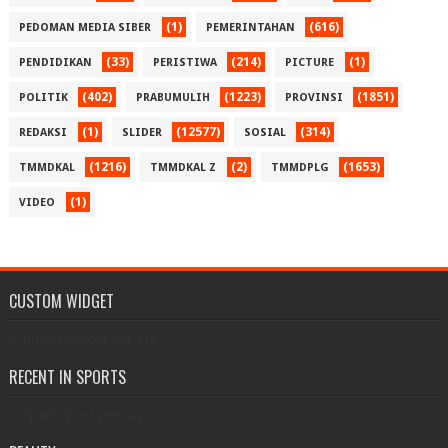
(1)
(616)
PEDOMAN MEDIA SIBER
PEMERINTAHAN
(33)
(214)
(1)
PENDIDIKAN
PERISTIWA
PICTURE
(402)
(1223)
(1851)
POLITIK
PRABUMULIH
PROVINSI
(1)
(12577)
(314)
REDAKSI
SLIDER
SOSIAL
(1216)
(2)
(1653)
TMMDKAL
TMMDKAL Z
TMMDPLG
(1)
VIDEO
CUSTOM WIDGET
3/Business/post-per-tag
RECENT IN SPORTS
3/Sports/post-per-tag