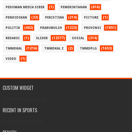
(1)
(616)
PEDOMAN MEDIA SIBER
PEMERINTAHAN
(33)
(214)
(1)
PENDIDIKAN
PERISTIWA
PICTURE
(402)
(1223)
(1851)
POLITIK
PRABUMULIH
PROVINSI
(1)
(12577)
(314)
REDAKSI
SLIDER
SOSIAL
(1216)
(2)
(1653)
TMMDKAL
TMMDKAL Z
TMMDPLG
(1)
VIDEO
CUSTOM WIDGET
3/Business/post-per-tag
RECENT IN SPORTS
3/Sports/post-per-tag