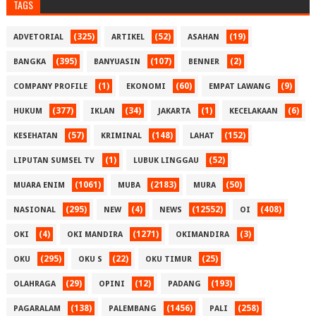
TAGS
(325)
(52)
(19)
ADVETORIAL
ARTIKEL
ASAHAN
(395)
(107)
(2)
BANGKA
BANYUASIN
BENNER
(1)
(60)
(9)
COMPANY PROFILE
EKONOMI
EMPAT LAWANG
(377)
(34)
(1)
(6)
HUKUM
IKLAN
JAKARTA
KECELAKAAN
(57)
(148)
(152)
KESEHATAN
KRIMINAL
LAHAT
(1)
(52)
LIPUTAN SUMSEL TV
LUBUK LINGGAU
(1061)
(2183)
(50)
MUARA ENIM
MUBA
MURA
(295)
(4)
(12552)
(408)
NASIONAL
NEW
NEWS
OI
(4)
(1271)
(3)
OKI
OKI MANDIRA
OKIMANDIRA
(295)
(22)
(25)
OKU
OKU S
OKU TIMUR
(29)
(12)
(193)
OLAHRAGA
OPINI
PADANG
(138)
(1456)
(258)
PAGARALAM
PALEMBANG
PALI