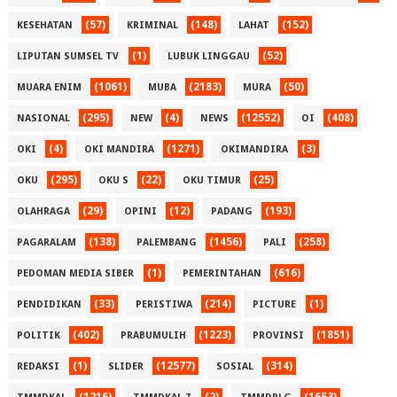
(57)
(148)
(152)
KESEHATAN
KRIMINAL
LAHAT
(1)
(52)
LIPUTAN SUMSEL TV
LUBUK LINGGAU
(1061)
(2183)
(50)
MUARA ENIM
MUBA
MURA
(295)
(4)
(12552)
(408)
NASIONAL
NEW
NEWS
OI
(4)
(1271)
(3)
OKI
OKI MANDIRA
OKIMANDIRA
(295)
(22)
(25)
OKU
OKU S
OKU TIMUR
(29)
(12)
(193)
OLAHRAGA
OPINI
PADANG
(138)
(1456)
(258)
PAGARALAM
PALEMBANG
PALI
(1)
(616)
PEDOMAN MEDIA SIBER
PEMERINTAHAN
(33)
(214)
(1)
PENDIDIKAN
PERISTIWA
PICTURE
(402)
(1223)
(1851)
POLITIK
PRABUMULIH
PROVINSI
(1)
(12577)
(314)
REDAKSI
SLIDER
SOSIAL