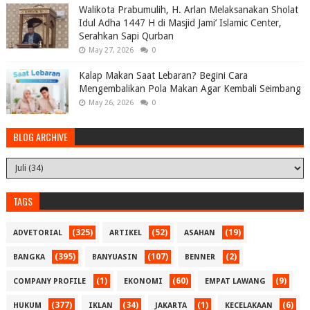
Walikota Prabumulih, H. Arlan Melaksanakan Sholat
Idul Adha 1447 H di Masjid Jami’ Islamic Center,
Serahkan Sapi Qurban
May 27, 2026
0
Kalap Makan Saat Lebaran? Begini Cara
Mengembalikan Pola Makan Agar Kembali Seimbang
May 26, 2026
0
BLOG ARCHIVE
TAGS
(325)
(52)
(19)
ADVETORIAL
ARTIKEL
ASAHAN
(395)
(107)
(2)
BANGKA
BANYUASIN
BENNER
(1)
(60)
(9)
COMPANY PROFILE
EKONOMI
EMPAT LAWANG
(377)
(34)
(1)
(6)
HUKUM
IKLAN
JAKARTA
KECELAKAAN