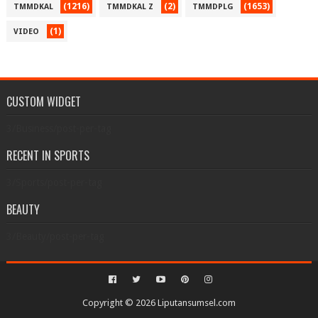
(1216)
(2)
(1653)
TMMDKAL
TMMDKAL Z
TMMDPLG
(1)
VIDEO
CUSTOM WIDGET
3/Business/post-per-tag
RECENT IN SPORTS
3/Sports/post-per-tag
BEAUTY
3/Beauty/post-per-tag
Copyright ©
2026
Liputansumsel.com