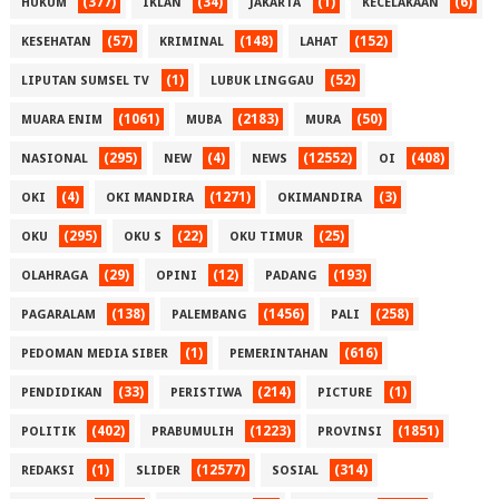
(377)
(34)
(1)
(6)
HUKUM
IKLAN
JAKARTA
KECELAKAAN
(57)
(148)
(152)
KESEHATAN
KRIMINAL
LAHAT
(1)
(52)
LIPUTAN SUMSEL TV
LUBUK LINGGAU
(1061)
(2183)
(50)
MUARA ENIM
MUBA
MURA
(295)
(4)
(12552)
(408)
NASIONAL
NEW
NEWS
OI
(4)
(1271)
(3)
OKI
OKI MANDIRA
OKIMANDIRA
(295)
(22)
(25)
OKU
OKU S
OKU TIMUR
(29)
(12)
(193)
OLAHRAGA
OPINI
PADANG
(138)
(1456)
(258)
PAGARALAM
PALEMBANG
PALI
(1)
(616)
PEDOMAN MEDIA SIBER
PEMERINTAHAN
(33)
(214)
(1)
PENDIDIKAN
PERISTIWA
PICTURE
(402)
(1223)
(1851)
POLITIK
PRABUMULIH
PROVINSI
(1)
(12577)
(314)
REDAKSI
SLIDER
SOSIAL