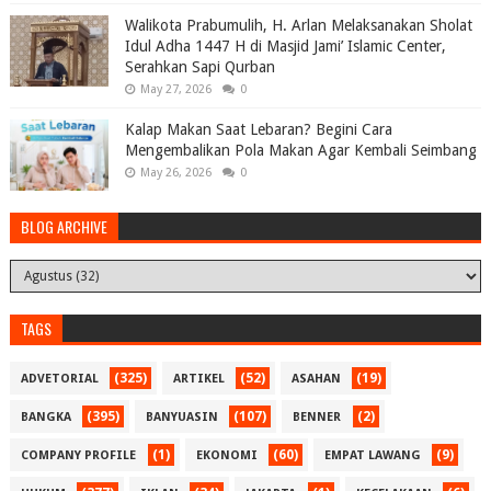
Walikota Prabumulih, H. Arlan Melaksanakan Sholat
Idul Adha 1447 H di Masjid Jami’ Islamic Center,
Serahkan Sapi Qurban
May 27, 2026
0
Kalap Makan Saat Lebaran? Begini Cara
Mengembalikan Pola Makan Agar Kembali Seimbang
May 26, 2026
0
BLOG ARCHIVE
TAGS
(325)
(52)
(19)
ADVETORIAL
ARTIKEL
ASAHAN
(395)
(107)
(2)
BANGKA
BANYUASIN
BENNER
(1)
(60)
(9)
COMPANY PROFILE
EKONOMI
EMPAT LAWANG