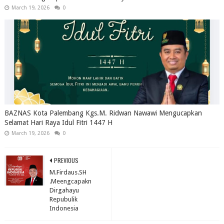
March 19, 2026
0
BAZNAS Kota Palembang Kgs.M. Ridwan Nawawi Mengucapkan
Selamat Hari Raya Idul Fitri 1447 H
March 19, 2026
0
PREVIOUS
M.Firdaus.SH
.Meengcapakn
Dirgahayu
Repubulik
Indonesia