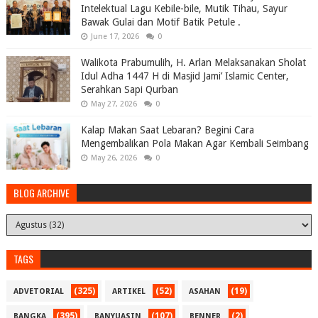
Intelektual Lagu Kebile-bile, Mutik Tihau, Sayur
Bawak Gulai dan Motif Batik Petule .
June 17, 2026
0
Walikota Prabumulih, H. Arlan Melaksanakan Sholat
Idul Adha 1447 H di Masjid Jami’ Islamic Center,
Serahkan Sapi Qurban
May 27, 2026
0
Kalap Makan Saat Lebaran? Begini Cara
Mengembalikan Pola Makan Agar Kembali Seimbang
May 26, 2026
0
BLOG ARCHIVE
TAGS
(325)
(52)
(19)
ADVETORIAL
ARTIKEL
ASAHAN
(395)
(107)
(2)
BANGKA
BANYUASIN
BENNER