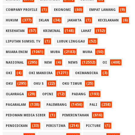
(1)
(60)
(9)
COMPANY PROFILE
EKONOMI
EMPAT LAWANG
(377)
(34)
(1)
(6)
HUKUM
IKLAN
JAKARTA
KECELAKAAN
(57)
(148)
(152)
KESEHATAN
KRIMINAL
LAHAT
(1)
(52)
LIPUTAN SUMSEL TV
LUBUK LINGGAU
(1061)
(2183)
(50)
MUARA ENIM
MUBA
MURA
(295)
(4)
(12552)
(408)
NASIONAL
NEW
NEWS
OI
(4)
(1271)
(3)
OKI
OKI MANDIRA
OKIMANDIRA
(295)
(22)
(25)
OKU
OKU S
OKU TIMUR
(29)
(12)
(193)
OLAHRAGA
OPINI
PADANG
(138)
(1456)
(258)
PAGARALAM
PALEMBANG
PALI
(1)
(616)
PEDOMAN MEDIA SIBER
PEMERINTAHAN
(33)
(214)
(1)
PENDIDIKAN
PERISTIWA
PICTURE