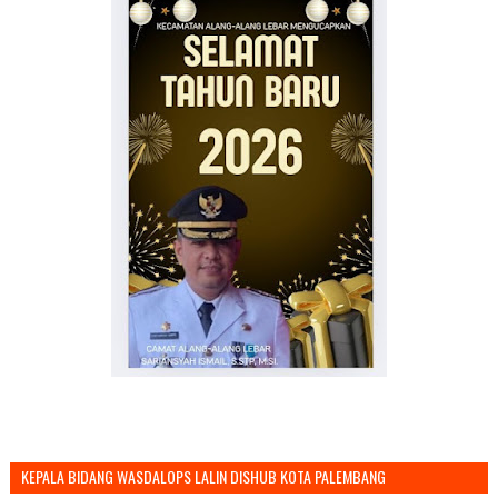
KEPALA BIDANG WASDALOPS LALIN DISHUB KOTA PALEMBANG