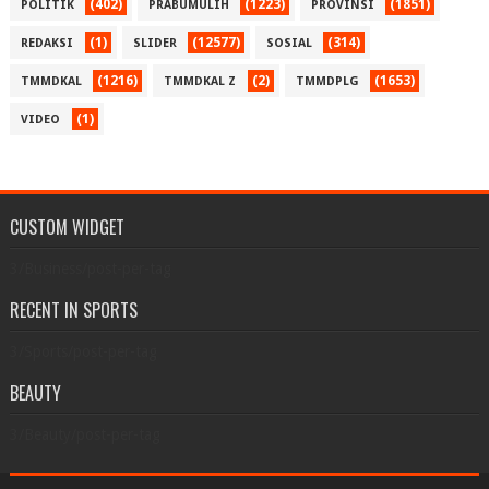
(402)
(1223)
(1851)
POLITIK
PRABUMULIH
PROVINSI
(1)
(12577)
(314)
REDAKSI
SLIDER
SOSIAL
(1216)
(2)
(1653)
TMMDKAL
TMMDKAL Z
TMMDPLG
(1)
VIDEO
CUSTOM WIDGET
3/Business/post-per-tag
RECENT IN SPORTS
3/Sports/post-per-tag
BEAUTY
3/Beauty/post-per-tag