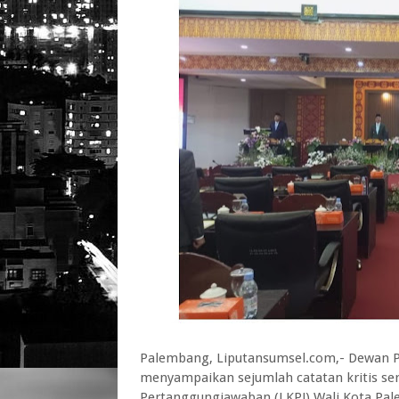
Palembang, Liputansumsel.com,- Dewan P
menyampaikan sejumlah catatan kritis se
Pertanggungjawaban (LKPJ) Wali Kota Pal