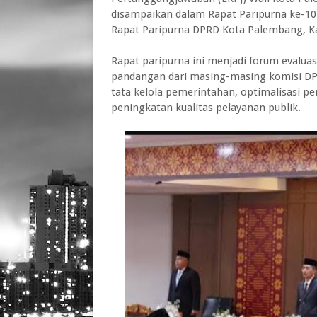
disampaikan dalam Rapat Paripurna ke-10 
Rapat Paripurna DPRD Kota Palembang, Ka
‎Rapat paripurna ini menjadi forum evalu
pandangan dari masing-masing komisi DP
tata kelola pemerintahan, optimalisasi p
peningkatan kualitas pelayanan publik.