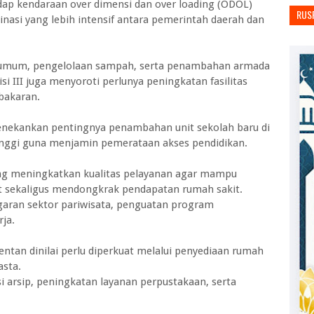
dap kendaraan over dimensi dan over loading (ODOL)
RUS
nasi yang lebih intensif antara pemerintah daerah dan
an umum, pengelolaan sampah, serta penambahan armada
i III juga menyoroti perlunya peningkatan fasilitas
bakaran.
, menekankan pentingnya penambahan unit sekolah baru di
nggi guna menjamin pemerataan akses pendidikan.
ong meningkatkan kualitas pelayanan agar mampu
 sekaligus mendongkrak pendapatan rumah sakit.
garan sektor pariwisata, penguatan program
ja.
ntan dinilai perlu diperkuat melalui penyediaan rumah
asta.
i arsip, peningkatan layanan perpustakaan, serta