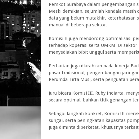
Pemkot Surabaya dalam pengembangan si
‎Meski demikian, sejumlah kendala masih 
data yang belum mutakhir, keterbatasan 
manual di beberapa sektor.
‎Komisi II juga mendorong optimalisasi 
terhadap koperasi serta UMKM. Di sektor
menyediakan bibit unggul serta memperkua
‎Perhatian juga diarahkan pada kinerja B
pasar tradisional, pengembangan jaringan
Perumda Tirta Musi, serta penguatan per
‎Juru bicara Komisi III, Ruby Indiarta, men
secara optimal, bahkan titik genangan te
‎Sebagai langkah konkret, Komisi III me
sungai, serta peningkatan kapasitas po
juga diminta diperketat, khususnya terkai