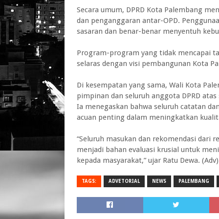
‎Secara umum, DPRD Kota Palembang mene
dan penganggaran antar-OPD. Penggunaan 
sasaran dan benar-benar menyentuh kebu
‎Program-program yang tidak mencapai tar
selaras dengan visi pembangunan Kota P
Di kesempatan yang sama, Wali Kota Pal
pimpinan dan seluruh anggota DPRD atas s
‎Ia menegaskan bahwa seluruh catatan dan
acuan penting dalam meningkatkan kualita
‎“Seluruh masukan dan rekomendasi dari re
menjadi bahan evaluasi krusial untuk men
kepada masyarakat,” ujar Ratu Dewa. (Adv)
TAGS:
ADVETORIAL
NEWS
PALEMBANG