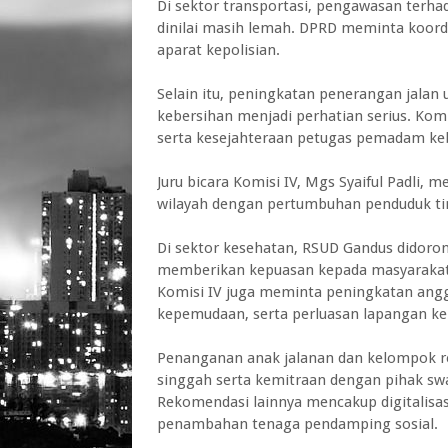
Di sektor transportasi, pengawasan terha
dinilai masih lemah. DPRD meminta koordi
aparat kepolisian.
‎Selain itu, peningkatan penerangan jal
kebersihan menjadi perhatian serius. Komis
serta kesejahteraan petugas pemadam ke
Juru bicara Komisi IV, Mgs Syaiful Padli
wilayah dengan pertumbuhan penduduk ti
‎Di sektor kesehatan, RSUD Gandus didor
memberikan kepuasan kepada masyarakat
‎Komisi IV juga meminta peningkatan ang
kepemudaan, serta perluasan lapangan ker
‎Penanganan anak jalanan dan kelompok re
singgah serta kemitraan dengan pihak sw
‎Rekomendasi lainnya mencakup digitalisas
penambahan tenaga pendamping sosial.