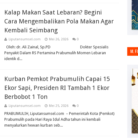
Kalap Makan Saat Lebaran? Begini
Cara Mengembalikan Pola Makan Agar
Kembali Seimbang
Liputansumsel.com
Mei 26, 2026
0
Oleh: dr. Ali Zainal, Sp.PD Dokter Spesialis
M. F
Penyakit Dalam RS Pertamina Prabumulih Momen Lebaran
identik d...
Kurban Pemkot Prabumulih Capai 15
Ekor Sapi, Presiden RI Tambah 1 Ekor
Berbobot 1 Ton
Liputansumsel.com
Mei 25, 2026
0
PRABUMULIH, Liputansumsel.com – Pemerintah Kota (Pemkot)
Prabumulih pada Hari Raya Idul Adha tahun ini kembali
menyalurkan hewan kurban seb...