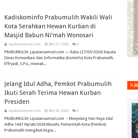
Kadiskominfo Prabumulih Wakili Wali
Kota Serahkan Hewan Kurban di
Masjid Babun Ni’mah Wonosari
Liputansumsel.com
Mei 27, 2026
0
PRABUMULIH ,Liputansumsel.com — Rabu (27/05/2026) Kepala
Dinas Komunikasi dan Informatika (Kominfo) Kota Prabumulih,
Effryadi, S.Psi., mewak...
Jelang Idul Adha, Pemkot Prabumulih
H.JA
Ikuti Serah Terima Hewan Kurban
Presiden
Liputansumsel.com
Mei 26, 2026
0
PRABUMULIH, Liputansumsel.com – Menjelang Hari Raya Idul
Adha 1447 Hijriah/2026 Masehi, Pemerintah Kota (Pemkot)
Prabumulih mengikuti kegia...