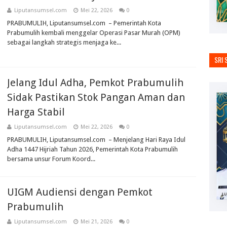
Liputansumsel.com
Mei 22, 2026
0
PRABUMULIH, Liputansumsel.com – Pemerintah Kota
Prabumulih kembali menggelar Operasi Pasar Murah (OPM)
sebagai langkah strategis menjaga ke...
SRI 
Jelang Idul Adha, Pemkot Prabumulih
Sidak Pastikan Stok Pangan Aman dan
Harga Stabil
Liputansumsel.com
Mei 22, 2026
0
PRABUMULIH, Liputansumsel.com – Menjelang Hari Raya Idul
Adha 1447 Hijriah Tahun 2026, Pemerintah Kota Prabumulih
bersama unsur Forum Koord...
UIGM Audiensi dengan Pemkot
Prabumulih
Liputansumsel.com
Mei 21, 2026
0