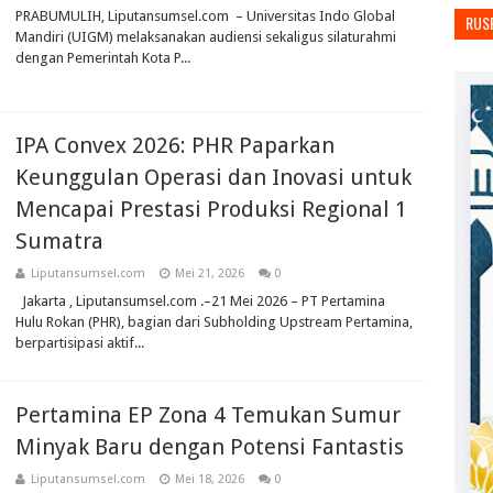
PRABUMULIH, Liputansumsel.com – Universitas Indo Global
RUS
Mandiri (UIGM) melaksanakan audiensi sekaligus silaturahmi
dengan Pemerintah Kota P...
IPA Convex 2026: PHR Paparkan
Keunggulan Operasi dan Inovasi untuk
Mencapai Prestasi Produksi Regional 1
Sumatra
Liputansumsel.com
Mei 21, 2026
0
Jakarta , Liputansumsel.com .–21 Mei 2026 – PT Pertamina
Hulu Rokan (PHR), bagian dari Subholding Upstream Pertamina,
berpartisipasi aktif...
Pertamina EP Zona 4 Temukan Sumur
Minyak Baru dengan Potensi Fantastis
Liputansumsel.com
Mei 18, 2026
0