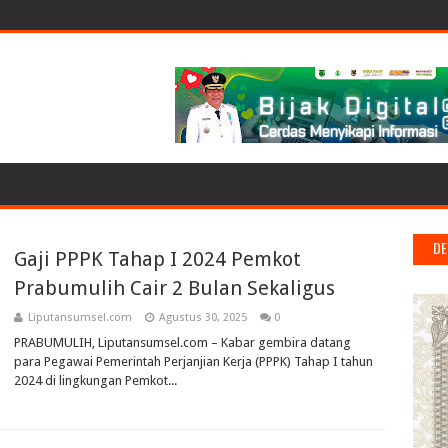
DE
Gaji PPPK Tahap I 2024 Pemkot
Prabumulih Cair 2 Bulan Sekaligus
Liputansumsel.com
Agustus 30, 2025
0
PRABUMULIH, Liputansumsel.com – Kabar gembira datang
para Pegawai Pemerintah Perjanjian Kerja (PPPK) Tahap I tahun
2024 di lingkungan Pemkot...