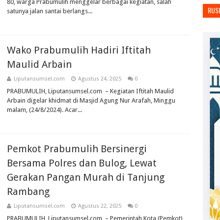
80, warga Prabumulih menggelar berbagai kegiatan, salah
RUS
satunya jalan santai berlangs...
Wako Prabumulih Hadiri Iftitah
Maulid Arbain
Liputansumsel.com
Agustus 24, 2025
0
PRABUMULIH, Liputansumsel.com – Kegiatan Iftitah Maulid
Arbain digelar khidmat di Masjid Agung Nur Arafah, Minggu
malam, (24/8/2024). Acar...
Pemkot Prabumulih Bersinergi
Bersama Polres dan Bulog, Lewat
Gerakan Pangan Murah di Tanjung
Rambang
Liputansumsel.com
Agustus 22, 2025
0
PRABUMULIH, Liputansumsel.com – Pemerintah Kota (Pemkot)