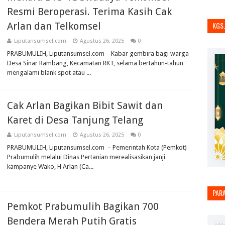
Resmi Beroperasi. Terima Kasih Cak
Arlan dan Telkomsel
KGS
Liputansumsel.com
Agustus 26, 2025
0
PRABUMULIH, Liputansumsel.com – Kabar gembira bagi warga
Desa Sinar Rambang, Kecamatan RKT, selama bertahun-tahun
mengalami blank spot atau ...
Cak Arlan Bagikan Bibit Sawit dan
Karet di Desa Tanjung Telang
Liputansumsel.com
Agustus 26, 2025
0
PRABUMULIH, Liputansumsel.com – Pemerintah Kota (Pemkot)
Prabumulih melalui Dinas Pertanian merealisasikan janji
kampanye Wako, H Arlan (Ca...
PAR
Pemkot Prabumulih Bagikan 700
Bendera Merah Putih Gratis