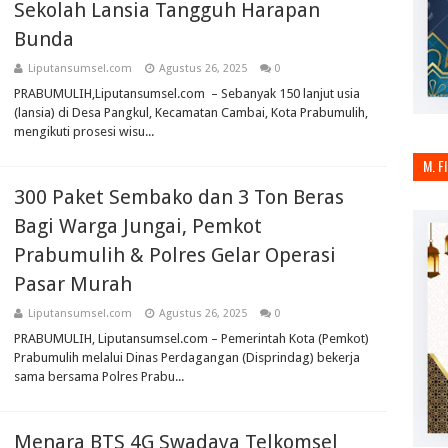
Sekolah Lansia Tangguh Harapan
Bunda
Liputansumsel.com
Agustus 26, 2025
0
PRABUMULIH,Liputansumsel.com – Sebanyak 150 lanjut usia
(lansia) di Desa Pangkul, Kecamatan Cambai, Kota Prabumulih,
mengikuti prosesi wisu...
M. F
300 Paket Sembako dan 3 Ton Beras
Bagi Warga Jungai, Pemkot
Prabumulih & Polres Gelar Operasi
Pasar Murah
Liputansumsel.com
Agustus 26, 2025
0
PRABUMULIH, Liputansumsel.com – Pemerintah Kota (Pemkot)
Prabumulih melalui Dinas Perdagangan (Disprindag) bekerja
sama bersama Polres Prabu...
Menara BTS 4G Swadaya Telkomsel