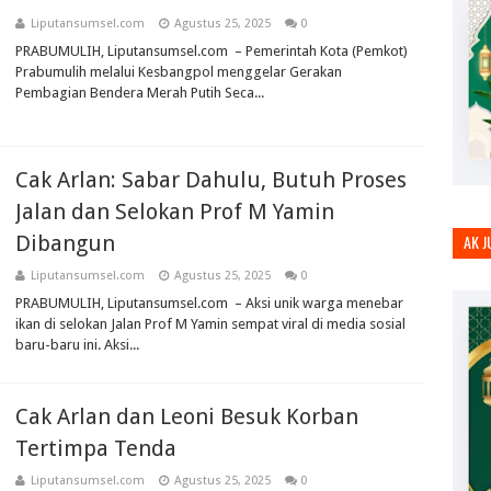
Liputansumsel.com
Agustus 25, 2025
0
PRABUMULIH, Liputansumsel.com – Pemerintah Kota (Pemkot)
Prabumulih melalui Kesbangpol menggelar Gerakan
Pembagian Bendera Merah Putih Seca...
Cak Arlan: Sabar Dahulu, Butuh Proses
Jalan dan Selokan Prof M Yamin
Dibangun
AK 
Liputansumsel.com
Agustus 25, 2025
0
PRABUMULIH, Liputansumsel.com – Aksi unik warga menebar
ikan di selokan Jalan Prof M Yamin sempat viral di media sosial
baru-baru ini. Aksi...
Cak Arlan dan Leoni Besuk Korban
Tertimpa Tenda
Liputansumsel.com
Agustus 25, 2025
0