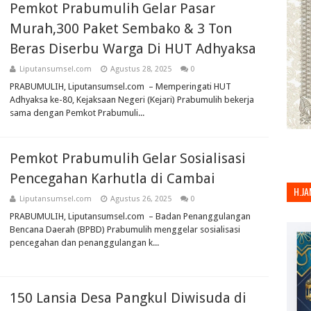
Pemkot Prabumulih Gelar Pasar
Murah,300 Paket Sembako & 3 Ton
Beras Diserbu Warga Di HUT Adhyaksa
Liputansumsel.com
Agustus 28, 2025
0
PRABUMULIH, Liputansumsel.com – Memperingati HUT
Adhyaksa ke-80, Kejaksaan Negeri (Kejari) Prabumulih bekerja
sama dengan Pemkot Prabumuli...
Pemkot Prabumulih Gelar Sosialisasi
Pencegahan Karhutla di Cambai
H.JA
Liputansumsel.com
Agustus 26, 2025
0
PRABUMULIH, Liputansumsel.com – Badan Penanggulangan
Bencana Daerah (BPBD) Prabumulih menggelar sosialisasi
pencegahan dan penanggulangan k...
150 Lansia Desa Pangkul Diwisuda di