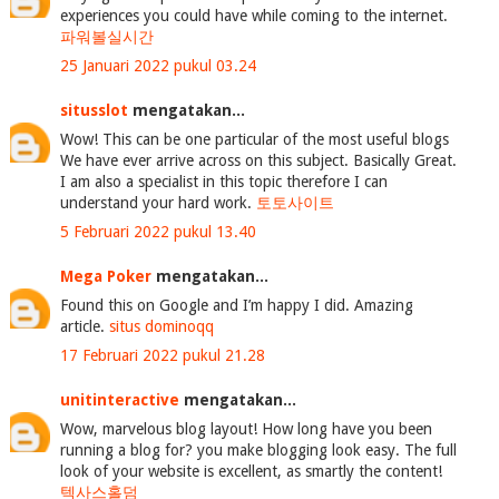
experiences you could have while coming to the internet.
파워볼실시간
25 Januari 2022 pukul 03.24
situsslot
mengatakan...
Wow! This can be one particular of the most useful blogs
We have ever arrive across on this subject. Basically Great.
I am also a specialist in this topic therefore I can
understand your hard work.
토토사이트
5 Februari 2022 pukul 13.40
Mega Poker
mengatakan...
Found this on Google and I’m happy I did. Amazing
article.
situs dominoqq
17 Februari 2022 pukul 21.28
unitinteractive
mengatakan...
Wow, marvelous blog layout! How long have you been
running a blog for? you make blogging look easy. The full
look of your website is excellent, as smartly the content!
텍사스홀덤