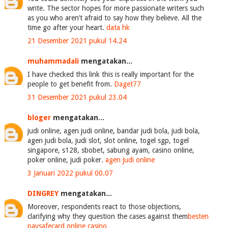
write. The sector hopes for more passionate writers such
as you who aren’t afraid to say how they believe. All the
time go after your heart.
data hk
21 Desember 2021 pukul 14.24
muhammadali
mengatakan...
I have checked this link this is really important for the
people to get benefit from.
Daget77
31 Desember 2021 pukul 23.04
bloger
mengatakan...
judi online, agen judi online, bandar judi bola, judi bola,
agen judi bola, judi slot, slot online, togel sgp, togel
singapore, s128, sbobet, sabung ayam, casino online,
poker online, judi poker.
agen judi online
3 Januari 2022 pukul 00.07
DINGREY
mengatakan...
Moreover, respondents react to those objections,
clarifying why they question the cases against them
besten
paysafecard online casino