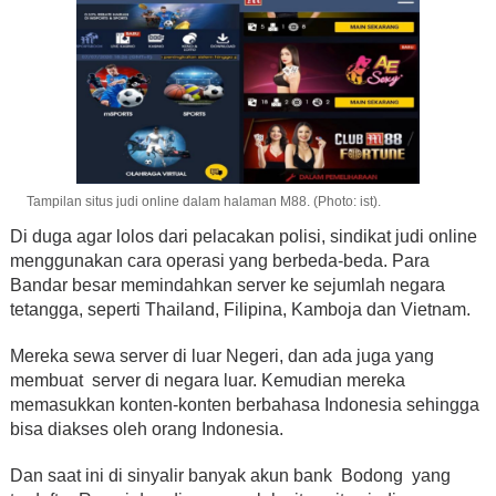
Tampilan situs judi online dalam halaman M88. (Photo: ist).
Di duga agar lolos dari pelacakan polisi, sindikat judi online
menggunakan cara operasi yang berbeda-beda. Para
Bandar besar memindahkan server ke sejumlah negara
tetangga, seperti Thailand, Filipina, Kamboja dan Vietnam.
Mereka sewa server di luar Negeri, dan ada juga yang
membuat server di negara luar. Kemudian mereka
memasukkan konten-konten berbahasa Indonesia sehingga
bisa diakses oleh orang Indonesia.
Dan saat ini di sinyalir banyak akun bank Bodong yang