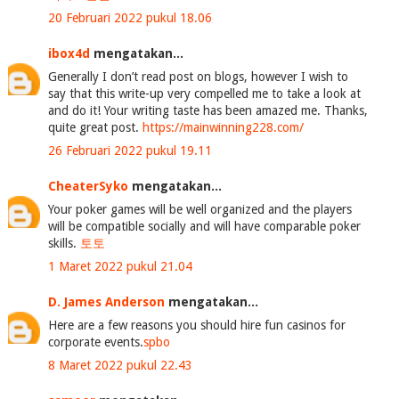
20 Februari 2022 pukul 18.06
ibox4d
mengatakan...
Generally I don’t read post on blogs, however I wish to
say that this write-up very compelled me to take a look at
and do it! Your writing taste has been amazed me. Thanks,
quite great post.
https://mainwinning228.com/
26 Februari 2022 pukul 19.11
CheaterSyko
mengatakan...
Your poker games will be well organized and the players
will be compatible socially and will have comparable poker
skills.
토토
1 Maret 2022 pukul 21.04
D. James Anderson
mengatakan...
Here are a few reasons you should hire fun casinos for
corporate events.
spbo
8 Maret 2022 pukul 22.43