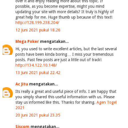
over it and enjoy reading more about this topic. If
possible, as you become expertise, might you mind
updating your site with more details? It truly is highly of
great help for me. Huge thumb up because of this text!
http://128.199.238.204/
12 Juni 2021 pukul 18.26
Mega Poker
mengatakan...
Hi, you used to write excellent articles, but the last several
posts have been kinda boring… I miss your tremendous
posts. Past few posts are just a little out of track!
http://134.122.10.148/
13 Juni 2021 pukul 22.42
Ac Jitu
mengatakan...
Its really a great and useful piece of info. I am happy that
you simply shared this useful information with us. Please
stay us informed like this. Thanks for sharing.
Agen Togel
2021
20 Juni 2021 pukul 23.35
Siscom
mengatakan...