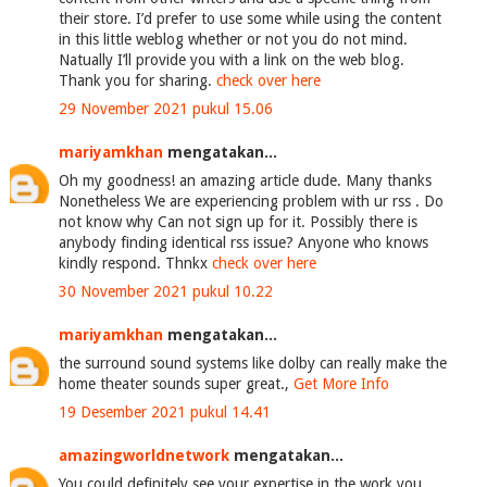
their store. I’d prefer to use some while using the content
in this little weblog whether or not you do not mind.
Natually I’ll provide you with a link on the web blog.
Thank you for sharing.
check over here
29 November 2021 pukul 15.06
mariyamkhan
mengatakan...
Oh my goodness! an amazing article dude. Many thanks
Nonetheless We are experiencing problem with ur rss . Do
not know why Can not sign up for it. Possibly there is
anybody finding identical rss issue? Anyone who knows
kindly respond. Thnkx
check over here
30 November 2021 pukul 10.22
mariyamkhan
mengatakan...
the surround sound systems like dolby can really make the
home theater sounds super great.,
Get More Info
19 Desember 2021 pukul 14.41
amazingworldnetwork
mengatakan...
You could definitely see your expertise in the work you