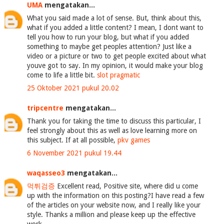
UMA
mengatakan...
What you said made a lot of sense. But, think about this,
what if you added a little content? I mean, I dont want to
tell you how to run your blog, but what if you added
something to maybe get peoples attention? Just like a
video or a picture or two to get people excited about what
youve got to say. In my opinion, it would make your blog
come to life a little bit.
slot pragmatic
25 Oktober 2021 pukul 20.02
tripcentre
mengatakan...
Thank you for taking the time to discuss this particular, I
feel strongly about this as well as love learning more on
this subject. If at all possible,
pkv games
6 November 2021 pukul 19.44
waqasseo3
mengatakan...
먹튀검증
Excellent read, Positive site, where did u come
up with the information on this posting?I have read a few
of the articles on your website now, and I really like your
style. Thanks a million and please keep up the effective
work.