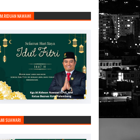
.M.RIDUAN NAWAWI
AMI SUAWARI