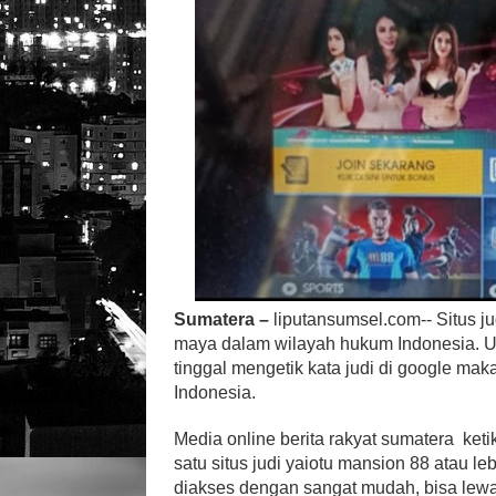
Sumatera –
liputansumsel.com-- Situs j
maya dalam wilayah hukum Indonesia. U
tinggal mengetik kata judi di google maka
Indonesia.
Media online berita rakyat sumatera keti
satu situs judi yaiotu mansion 88 atau l
diakses dengan sangat mudah, bisa lewat