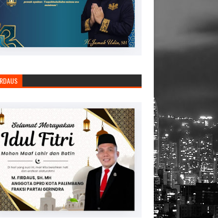
IRDAUS