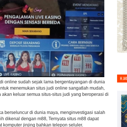
H.JA
udi online sudah sejak lama bergentayangan di dunia
ntuk menemukan situs judi online sangatlah mudah,
 akan keluar semua situs-situs judi yang beroperasi di
ka berseluncur di dunia maya, menginvestigasi salah
ebih dikenal dengan m88, Ternyata situs m88 dapat
 komputer jinjing bahkan telepon seluler.