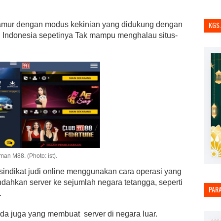
KGS
njamur dengan modus kekinian yang didukung dengan
 Indonesia sepetinya Tak mampu menghalau situs-
man M88. (Photo: ist).
, sindikat judi online menggunakan cara operasi yang
ahkan server ke sejumlah negara tetangga, seperti
PAR
.
ada juga yang membuat server di negara luar.