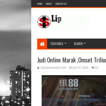
HOME
ABOUT
CONTACT US
FEATURES
SLIDER
Judi Online Marak ,Omset Trili
Liputansumsel.com
Juli 07, 2020
60