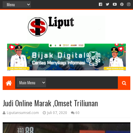
Judi Online Marak ,Omset Triliunan
Liputansumsel.com
Juli 07, 2020
60