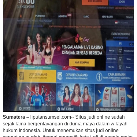
Sumatera –
liputansumsel.com-- Situs judi online sudah
sejak lama bergentayangan di dunia maya dalam wilayah
hukum Indonesia. Untuk menemukan situs judi online