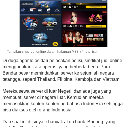
Tampilan situs judi online dalam halaman M88. (Photo: ist).
Di duga agar lolos dari pelacakan polisi, sindikat judi online
menggunakan cara operasi yang berbeda-beda. Para
Bandar besar memindahkan server ke sejumlah negara
tetangga, seperti Thailand, Filipina, Kamboja dan Vietnam.
Mereka sewa server di luar Negeri, dan ada juga yang
membuat server di negara luar. Kemudian mereka
memasukkan konten-konten berbahasa Indonesia sehingga
bisa diakses oleh orang Indonesia.
Dan saat ini di sinyalir banyak akun bank Bodong yang