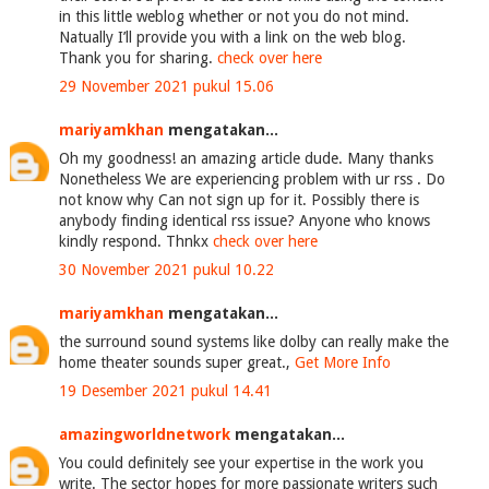
in this little weblog whether or not you do not mind.
Natually I’ll provide you with a link on the web blog.
Thank you for sharing.
check over here
29 November 2021 pukul 15.06
mariyamkhan
mengatakan...
Oh my goodness! an amazing article dude. Many thanks
Nonetheless We are experiencing problem with ur rss . Do
not know why Can not sign up for it. Possibly there is
anybody finding identical rss issue? Anyone who knows
kindly respond. Thnkx
check over here
30 November 2021 pukul 10.22
mariyamkhan
mengatakan...
the surround sound systems like dolby can really make the
home theater sounds super great.,
Get More Info
19 Desember 2021 pukul 14.41
amazingworldnetwork
mengatakan...
You could definitely see your expertise in the work you
write. The sector hopes for more passionate writers such