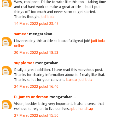
Wow, cool post. I’d like to write like this too – taking time
and real hard work to make a great article… but I put
things off too much and never seem to get started.
Thanks though.
judi bola
14 Maret 2022 pukul 23.47
sameer
mengatakan...
i love reading this article so beautiful!!great job!
judi bola
online
20 Maret 2022 pukul 18.53
supplemet
mengatakan...
Really a great addition. I have read this marvelous post.
Thanks for sharing information about it. I really like that.
Thanks so lot for your convene.
bandar judi bola
24 Maret 2022 pukul 16.46
D. James Anderson
mengatakan...
Vision, besides being very important, is also a sense that
we have to rely on to live our lives.
spbo handicap
27 Maret 2022 pukul 15.50