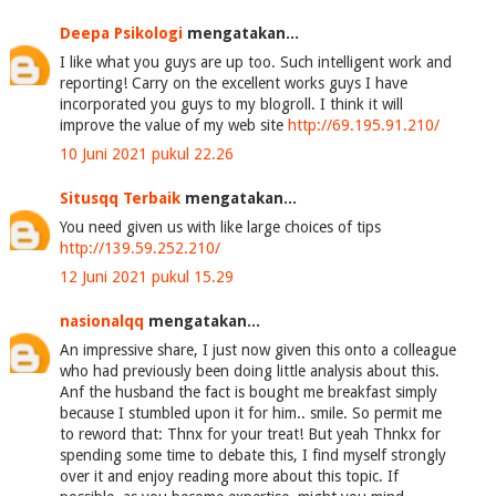
Deepa Psikologi
mengatakan...
I like what you guys are up too. Such intelligent work and
reporting! Carry on the excellent works guys I have
incorporated you guys to my blogroll. I think it will
improve the value of my web site
http://69.195.91.210/
10 Juni 2021 pukul 22.26
Situsqq Terbaik
mengatakan...
You need given us with like large choices of tips
http://139.59.252.210/
12 Juni 2021 pukul 15.29
nasionalqq
mengatakan...
An impressive share, I just now given this onto a colleague
who had previously been doing little analysis about this.
Anf the husband the fact is bought me breakfast simply
because I stumbled upon it for him.. smile. So permit me
to reword that: Thnx for your treat! But yeah Thnkx for
spending some time to debate this, I find myself strongly
over it and enjoy reading more about this topic. If