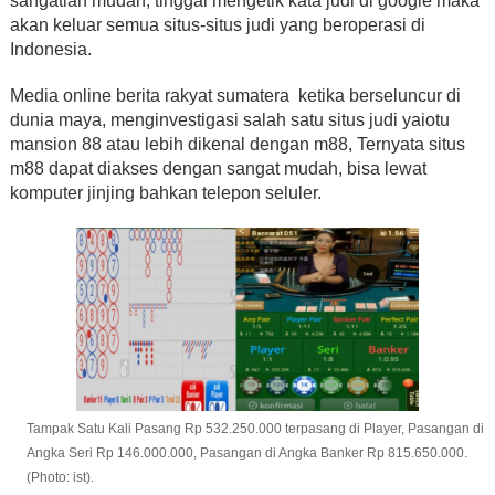
sangatlah mudah, tinggal mengetik kata judi di google maka
akan keluar semua situs-situs judi yang beroperasi di
Indonesia.
Media online berita rakyat sumatera ketika berseluncur di
dunia maya, menginvestigasi salah satu situs judi yaiotu
mansion 88 atau lebih dikenal dengan m88, Ternyata situs
m88 dapat diakses dengan sangat mudah, bisa lewat
komputer jinjing bahkan telepon seluler.
Tampak Satu Kali Pasang Rp 532.250.000 terpasang di Player, Pasangan di
Angka Seri Rp 146.000.000, Pasangan di Angka Banker Rp 815.650.000.
(Photo: ist).