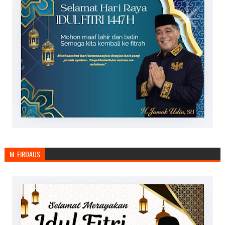
M. FIRDAUS