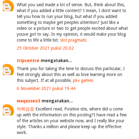
What you said made a lot of sense. But, think about this,
what if you added a little content? I mean, I dont want to
tell you how to run your blog, but what if you added
something to maybe get peoples attention? Just like a
video or a picture or two to get people excited about what
youve got to say. In my opinion, it would make your blog
come to life a little bit.
slot pragmatic
25 Oktober 2021 pukul 20.02
tripcentre
mengatakan...
Thank you for taking the time to discuss this particular, I
feel strongly about this as well as love learning more on
this subject. If at all possible,
pkv games
6 November 2021 pukul 19.44
waqasseo3
mengatakan...
먹튀검증
Excellent read, Positive site, where did u come
up with the information on this posting?I have read a few
of the articles on your website now, and I really like your
style. Thanks a million and please keep up the effective
work.