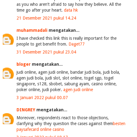
as you who aren’t afraid to say how they believe. All the
time go after your heart.
data hk
21 Desember 2021 pukul 14.24
muhammadali
mengatakan...
I have checked this link this is really important for the
people to get benefit from.
Daget77
31 Desember 2021 pukul 23.04
bloger
mengatakan...
judi online, agen judi online, bandar judi bola, judi bola,
agen judi bola, judi slot, slot online, togel sgp, togel
singapore, s128, sbobet, sabung ayam, casino online,
poker online, judi poker.
agen judi online
3 Januari 2022 pukul 00.07
DINGREY
mengatakan...
Moreover, respondents react to those objections,
clarifying why they question the cases against them
besten
paysafecard online casino