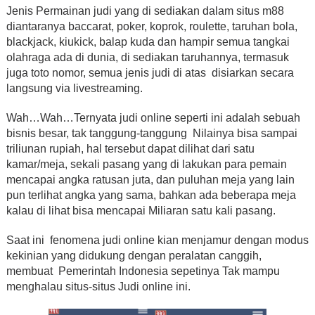
Jenis Permainan judi yang di sediakan dalam situs m88
diantaranya baccarat, poker, koprok, roulette, taruhan bola,
blackjack, kiukick, balap kuda dan hampir semua tangkai
olahraga ada di dunia, di sediakan taruhannya, termasuk
juga toto nomor, semua jenis judi di atas disiarkan secara
langsung via livestreaming.
Wah…Wah…Ternyata judi online seperti ini adalah sebuah
bisnis besar, tak tanggung-tanggung Nilainya bisa sampai
triliunan rupiah, hal tersebut dapat dilihat dari satu
kamar/meja, sekali pasang yang di lakukan para pemain
mencapai angka ratusan juta, dan puluhan meja yang lain
pun terlihat angka yang sama, bahkan ada beberapa meja
kalau di lihat bisa mencapai Miliaran satu kali pasang.
Saat ini fenomena judi online kian menjamur dengan modus
kekinian yang didukung dengan peralatan canggih,
membuat Pemerintah Indonesia sepetinya Tak mampu
menghalau situs-situs Judi online ini.