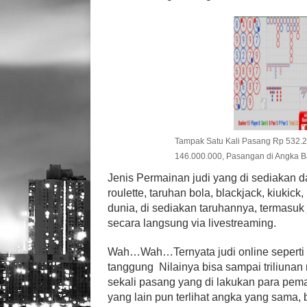
Tampak Satu Kali Pasang Rp 532.25
146.000.000, Pasangan di Angka Ba
Jenis Permainan judi yang di sediakan d
roulette, taruhan bola, blackjack, kiuki
dunia, di sediakan taruhannya, termasuk 
secara langsung via livestreaming.
Wah…Wah…Ternyata judi online seperti i
tanggung Nilainya bisa sampai triliunan r
sekali pasang yang di lakukan para pem
yang lain pun terlihat angka yang sama, 