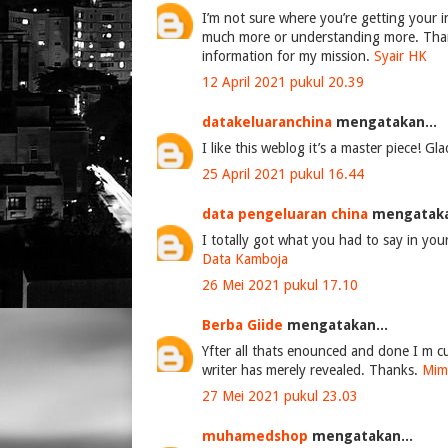
I’m not sure where you’re getting your i
much more or understanding more. Thanks
information for my mission.
Syair HK
12 April 2021 pukul 20.39
datakeluaranchina
mengatakan...
I like this weblog it’s a master piece! G
25 April 2021 pukul 16.44
data pengeluaran china
mengataka
I totally got what you had to say in yo
Data Kamboja
26 Mei 2021 pukul 17.10
Berba Giide
mengatakan...
Yfter all thats enounced and done I m c
writer has merely revealed. Thanks.
Mim
27 Mei 2021 pukul 23.03
muhamedshop
mengatakan...