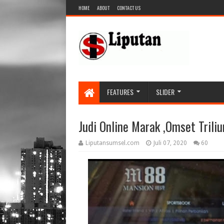
HOME
ABOUT
CONTACT US
FEATURES
SLIDER
Judi Online Marak ,Omset Trili
Liputansumsel.com
Juli 07, 2020
60