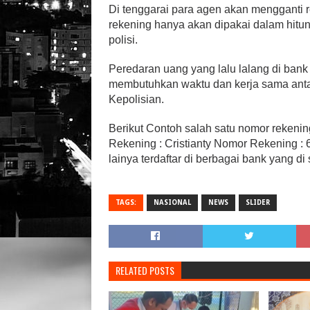
Di tenggarai para agen akan mengganti r
rekening hanya akan dipakai dalam hitu
polisi.
Peredaran uang yang lalu lalang di bank
membutuhkan waktu dan kerja sama ant
Kepolisian.
Berikut Contoh salah satu nomor rekening
Rekening : Cristianty Nomor Rekening :
lainya terdaftar di berbagai bank yang di
TAGS:
NASIONAL
NEWS
SLIDER
RELATED POSTS