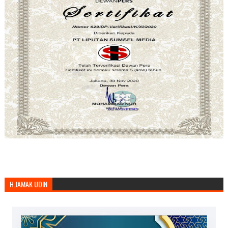
H.JAMAK UDIN