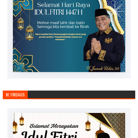
M. FIRDAUS