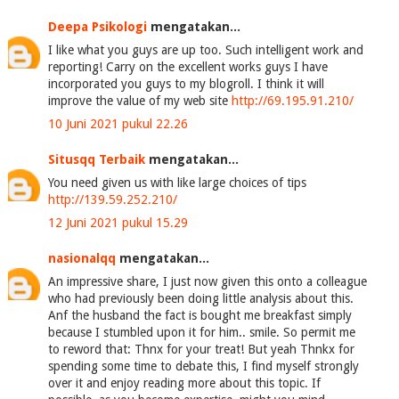
Deepa Psikologi
mengatakan...
I like what you guys are up too. Such intelligent work and
reporting! Carry on the excellent works guys I have
incorporated you guys to my blogroll. I think it will
improve the value of my web site
http://69.195.91.210/
10 Juni 2021 pukul 22.26
Situsqq Terbaik
mengatakan...
You need given us with like large choices of tips
http://139.59.252.210/
12 Juni 2021 pukul 15.29
nasionalqq
mengatakan...
An impressive share, I just now given this onto a colleague
who had previously been doing little analysis about this.
Anf the husband the fact is bought me breakfast simply
because I stumbled upon it for him.. smile. So permit me
to reword that: Thnx for your treat! But yeah Thnkx for
spending some time to debate this, I find myself strongly
over it and enjoy reading more about this topic. If