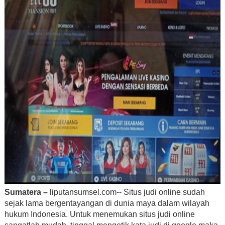
Sumatera –
liputansumsel.com-- Situs judi online sudah
sejak lama bergentayangan di dunia maya dalam wilayah
hukum Indonesia. Untuk menemukan situs judi online