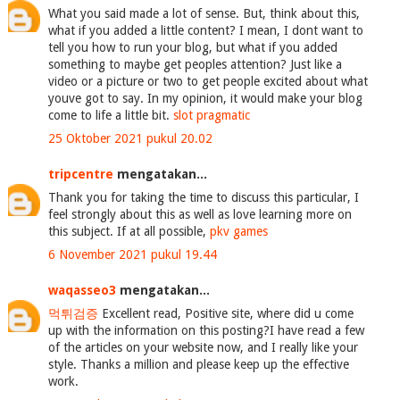
What you said made a lot of sense. But, think about this,
what if you added a little content? I mean, I dont want to
tell you how to run your blog, but what if you added
something to maybe get peoples attention? Just like a
video or a picture or two to get people excited about what
youve got to say. In my opinion, it would make your blog
come to life a little bit.
slot pragmatic
25 Oktober 2021 pukul 20.02
tripcentre
mengatakan...
Thank you for taking the time to discuss this particular, I
feel strongly about this as well as love learning more on
this subject. If at all possible,
pkv games
6 November 2021 pukul 19.44
waqasseo3
mengatakan...
먹튀검증
Excellent read, Positive site, where did u come
up with the information on this posting?I have read a few
of the articles on your website now, and I really like your
style. Thanks a million and please keep up the effective
work.