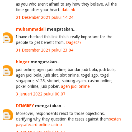
as you who aren’t afraid to say how they believe. All the
time go after your heart.
data hk
21 Desember 2021 pukul 14.24
muhammadali
mengatakan...
I have checked this link this is really important for the
people to get benefit from.
Daget77
31 Desember 2021 pukul 23.04
bloger
mengatakan...
judi online, agen judi online, bandar judi bola, judi bola,
agen judi bola, judi slot, slot online, togel sgp, togel
singapore, s128, sbobet, sabung ayam, casino online,
poker online, judi poker.
agen judi online
3 Januari 2022 pukul 00.07
DINGREY
mengatakan...
Moreover, respondents react to those objections,
clarifying why they question the cases against them
besten
paysafecard online casino