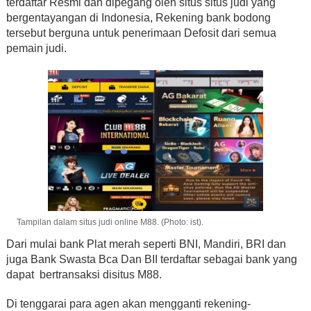
terdaftar Resmi dan dipegang oleh situs situs judi yang
bergentayangan di Indonesia, Rekening bank bodong
tersebut berguna untuk penerimaan Defosit dari semua
pemain judi.
Tampilan dalam situs judi online M88. (Photo: ist).
Dari mulai bank Plat merah seperti BNI, Mandiri, BRI dan
juga Bank Swasta Bca Dan BII terdaftar sebagai bank yang
dapat bertransaksi disitus M88.
Di tenggarai para agen akan mengganti rekening-