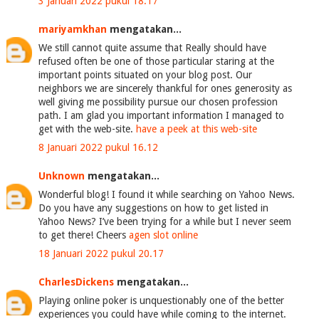
3 Januari 2022 pukul 18.17
mariyamkhan
mengatakan...
We still cannot quite assume that Really should have
refused often be one of those particular staring at the
important points situated on your blog post. Our
neighbors we are sincerely thankful for ones generosity as
well giving me possibility pursue our chosen profession
path. I am glad you important information I managed to
get with the web-site.
have a peek at this web-site
8 Januari 2022 pukul 16.12
Unknown
mengatakan...
Wonderful blog! I found it while searching on Yahoo News.
Do you have any suggestions on how to get listed in
Yahoo News? I’ve been trying for a while but I never seem
to get there! Cheers
agen slot online
18 Januari 2022 pukul 20.17
CharlesDickens
mengatakan...
Playing online poker is unquestionably one of the better
experiences you could have while coming to the internet.