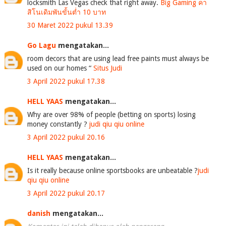
locksmith Las Vegas check that right away.
Big Gaming คา
สิโนเดิมพันขั้นต่ำ 10 บาท
30 Maret 2022 pukul 13.39
Go Lagu
mengatakan...
room decors that are using lead free paints must always be
used on our homes “
Situs Judi
3 April 2022 pukul 17.38
HELL YAAS
mengatakan...
Why are over 98% of people (betting on sports) losing
money constantly ?
judi qiu qiu online
3 April 2022 pukul 20.16
HELL YAAS
mengatakan...
Is it really because online sportsbooks are unbeatable ?
judi
qiu qiu online
3 April 2022 pukul 20.17
danish
mengatakan...