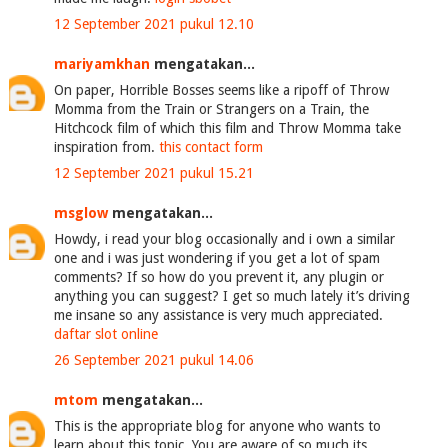
12 September 2021 pukul 12.10
mariyamkhan
mengatakan...
On paper, Horrible Bosses seems like a ripoff of Throw
Momma from the Train or Strangers on a Train, the
Hitchcock film of which this film and Throw Momma take
inspiration from.
this contact form
12 September 2021 pukul 15.21
msglow
mengatakan...
Howdy, i read your blog occasionally and i own a similar
one and i was just wondering if you get a lot of spam
comments? If so how do you prevent it, any plugin or
anything you can suggest? I get so much lately it’s driving
me insane so any assistance is very much appreciated.
daftar slot online
26 September 2021 pukul 14.06
mtom
mengatakan...
This is the appropriate blog for anyone who wants to
learn about this topic. You are aware of so much its