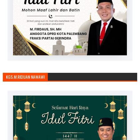
KGS.M.RIDUAN NAWAWI