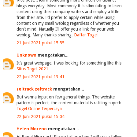
blogs everyday. Most commonly it is stimulating to learn
content using their company writers and employ a little
from their site. I’d prefer to apply certain while using
content on my small weblog regardless of whether you
don’t mind. Natually I’ll offer you a link for your web
weblog. Many thanks sharing.
Daftar Togel
21 Juni 2021 pukul 15.55
Unknown
mengatakan...
It’s great webpage, I was looking for something like this
Situs Togel 2021
22 Juni 2021 pukul 13.41
zeltrack zeltrack
mengatakan...
But wanna input on few general things, The website
pattern is perfect, the content material is rattling superb.
Togel Online Terpercaya
22 Juni 2021 pukul 15.04
Helen Moreno
mengatakan...
Hi there! Nice post! Please tell us when I will see a follow