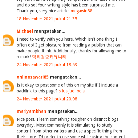
and do so! Your writing style has been surprised me.
Thank you, very nice article.
megawin88
18 November 2021 pukul 21.35
Michael
mengatakan...
I need to verify with you here. Which isn’t one thing I
often do! I get pleasure from reading a publish that can
make people think. Additionally, thanks for allowing me to
remark!
먹튀검증커뮤니티
24 November 2021 pukul 18.53
onlinesawari85
mengatakan...
Is it okay to post some of this on my site if I include a
backlink to this page?
situs judi bola
24 November 2021 pukul 20.08
mariyamkhan
mengatakan...
Nice post. I learn something tougher on distinct blogs
everyday. Most commonly it is stimulating to study
content from other writers and use a specific thing from
their store. I’d prefer to use some while using the content