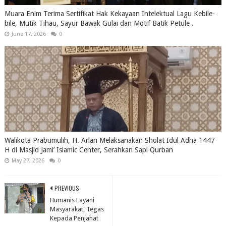
Muara Enim Terima Sertifikat Hak Kekayaan Intelektual Lagu Kebile-
bile, Mutik Tihau, Sayur Bawak Gulai dan Motif Batik Petule .
June 17, 2026
0
Walikota Prabumulih, H. Arlan Melaksanakan Sholat Idul Adha 1447
H di Masjid Jami’ Islamic Center, Serahkan Sapi Qurban
May 27, 2026
0
PREVIOUS
Humanis Layani
Masyarakat, Tegas
Kepada Penjahat