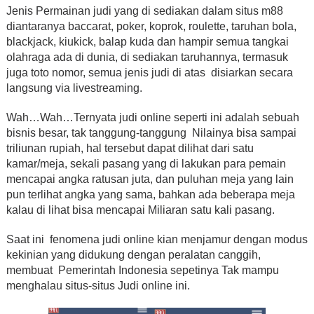
Jenis Permainan judi yang di sediakan dalam situs m88
diantaranya baccarat, poker, koprok, roulette, taruhan bola,
blackjack, kiukick, balap kuda dan hampir semua tangkai
olahraga ada di dunia, di sediakan taruhannya, termasuk
juga toto nomor, semua jenis judi di atas disiarkan secara
langsung via livestreaming.
Wah…Wah…Ternyata judi online seperti ini adalah sebuah
bisnis besar, tak tanggung-tanggung Nilainya bisa sampai
triliunan rupiah, hal tersebut dapat dilihat dari satu
kamar/meja, sekali pasang yang di lakukan para pemain
mencapai angka ratusan juta, dan puluhan meja yang lain
pun terlihat angka yang sama, bahkan ada beberapa meja
kalau di lihat bisa mencapai Miliaran satu kali pasang.
Saat ini fenomena judi online kian menjamur dengan modus
kekinian yang didukung dengan peralatan canggih,
membuat Pemerintah Indonesia sepetinya Tak mampu
menghalau situs-situs Judi online ini.