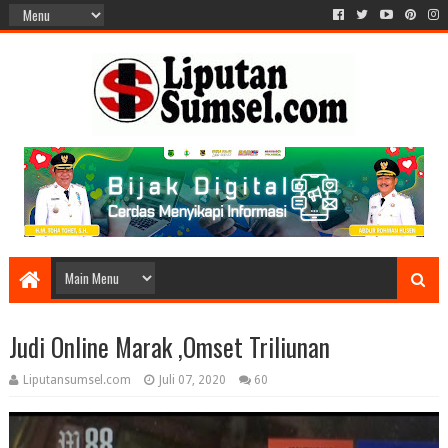
Judi Online Marak ,Omset Triliunan
Liputansumsel.com
Juli 07, 2020
60