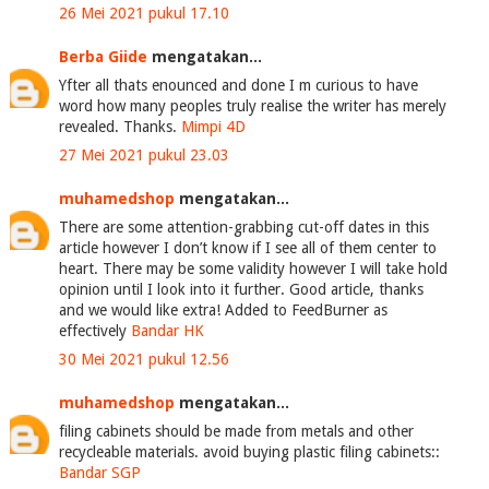
26 Mei 2021 pukul 17.10
Berba Giide
mengatakan...
Yfter all thats enounced and done I m curious to have
word how many peoples truly realise the writer has merely
revealed. Thanks.
Mimpi 4D
27 Mei 2021 pukul 23.03
muhamedshop
mengatakan...
There are some attention-grabbing cut-off dates in this
article however I don’t know if I see all of them center to
heart. There may be some validity however I will take hold
opinion until I look into it further. Good article, thanks
and we would like extra! Added to FeedBurner as
effectively
Bandar HK
30 Mei 2021 pukul 12.56
muhamedshop
mengatakan...
filing cabinets should be made from metals and other
recycleable materials. avoid buying plastic filing cabinets::
Bandar SGP