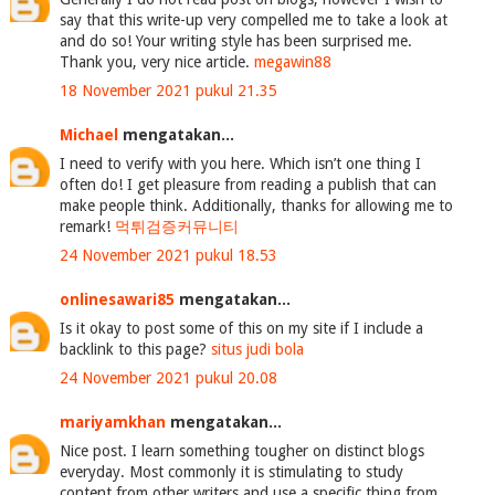
say that this write-up very compelled me to take a look at
and do so! Your writing style has been surprised me.
Thank you, very nice article.
megawin88
18 November 2021 pukul 21.35
Michael
mengatakan...
I need to verify with you here. Which isn’t one thing I
often do! I get pleasure from reading a publish that can
make people think. Additionally, thanks for allowing me to
remark!
먹튀검증커뮤니티
24 November 2021 pukul 18.53
onlinesawari85
mengatakan...
Is it okay to post some of this on my site if I include a
backlink to this page?
situs judi bola
24 November 2021 pukul 20.08
mariyamkhan
mengatakan...
Nice post. I learn something tougher on distinct blogs
everyday. Most commonly it is stimulating to study
content from other writers and use a specific thing from