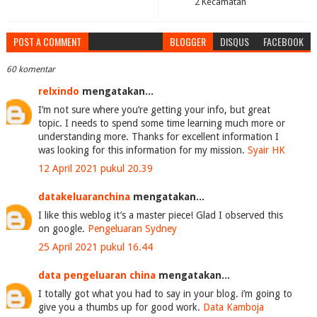
2 Kecamatan
POST A COMMENT
BLOGGER
DISQUS
FACEBOOK
60 komentar
relxindo
mengatakan...
I’m not sure where you’re getting your info, but great
topic. I needs to spend some time learning much more or
understanding more. Thanks for excellent information I
was looking for this information for my mission.
Syair HK
12 April 2021 pukul 20.39
datakeluaranchina
mengatakan...
I like this weblog it’s a master piece! Glad I observed this
on google.
Pengeluaran Sydney
25 April 2021 pukul 16.44
data pengeluaran china
mengatakan...
I totally got what you had to say in your blog. i’m going to
give you a thumbs up for good work.
Data Kamboja