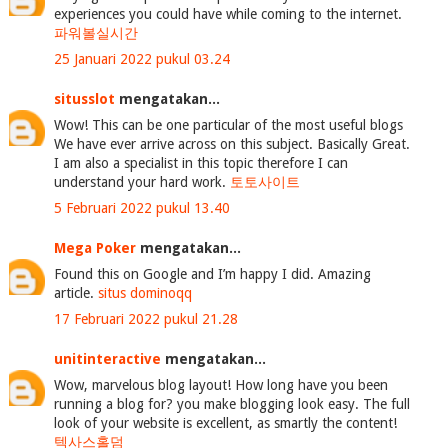
experiences you could have while coming to the internet.
파워볼실시간
25 Januari 2022 pukul 03.24
situsslot
mengatakan...
Wow! This can be one particular of the most useful blogs
We have ever arrive across on this subject. Basically Great.
I am also a specialist in this topic therefore I can
understand your hard work.
토토사이트
5 Februari 2022 pukul 13.40
Mega Poker
mengatakan...
Found this on Google and I’m happy I did. Amazing
article.
situs dominoqq
17 Februari 2022 pukul 21.28
unitinteractive
mengatakan...
Wow, marvelous blog layout! How long have you been
running a blog for? you make blogging look easy. The full
look of your website is excellent, as smartly the content!
텍사스홀덤