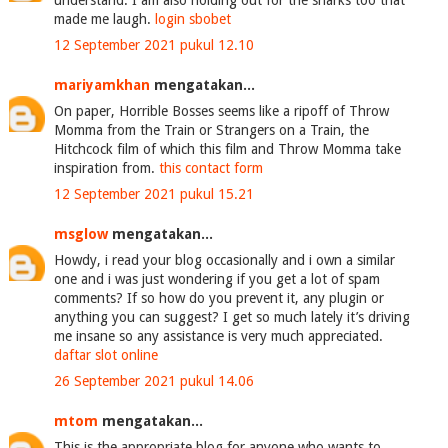
made me laugh.
login sbobet
12 September 2021 pukul 12.10
mariyamkhan
mengatakan...
On paper, Horrible Bosses seems like a ripoff of Throw
Momma from the Train or Strangers on a Train, the
Hitchcock film of which this film and Throw Momma take
inspiration from.
this contact form
12 September 2021 pukul 15.21
msglow
mengatakan...
Howdy, i read your blog occasionally and i own a similar
one and i was just wondering if you get a lot of spam
comments? If so how do you prevent it, any plugin or
anything you can suggest? I get so much lately it’s driving
me insane so any assistance is very much appreciated.
daftar slot online
26 September 2021 pukul 14.06
mtom
mengatakan...
This is the appropriate blog for anyone who wants to