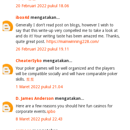
20 Februari 2022 pukul 18.06
ibox4d
mengatakan...
Generally I don’t read post on blogs, however I wish to
say that this write-up very compelled me to take a look at
and do it! Your writing taste has been amazed me. Thanks,
quite great post.
https://mainwinning228.com/
26 Februari 2022 pukul 19.11
CheaterSyko
mengatakan...
Your poker games will be well organized and the players
will be compatible socially and will have comparable poker
skills.
토토
1 Maret 2022 pukul 21.04
D. James Anderson
mengatakan...
Here are a few reasons you should hire fun casinos for
corporate events.
spbo
8 Maret 2022 pukul 22.43