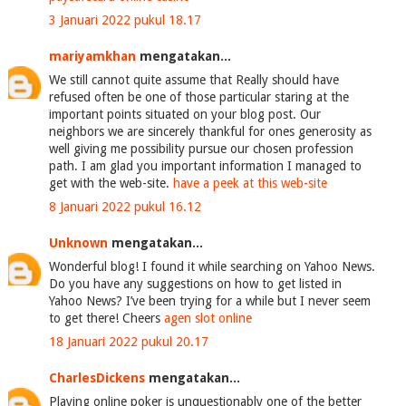
3 Januari 2022 pukul 18.17
mariyamkhan
mengatakan...
We still cannot quite assume that Really should have
refused often be one of those particular staring at the
important points situated on your blog post. Our
neighbors we are sincerely thankful for ones generosity as
well giving me possibility pursue our chosen profession
path. I am glad you important information I managed to
get with the web-site.
have a peek at this web-site
8 Januari 2022 pukul 16.12
Unknown
mengatakan...
Wonderful blog! I found it while searching on Yahoo News.
Do you have any suggestions on how to get listed in
Yahoo News? I’ve been trying for a while but I never seem
to get there! Cheers
agen slot online
18 Januari 2022 pukul 20.17
CharlesDickens
mengatakan...
Playing online poker is unquestionably one of the better