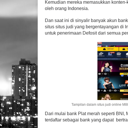
Kemudian mereka memasukkan konten-ko
oleh orang Indonesia.
Dan saat ini di sinyalir banyak akun ba
situs situs judi yang bergentayangan di
untuk penerimaan Defosit dari semua pem
Tampilan dalam situs judi online M88.
Dari mulai bank Plat merah seperti BNI,
terdaftar sebagai bank yang dapat bertra