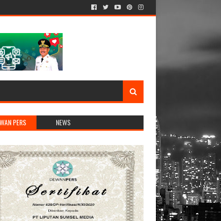
WAN PERS
NEWS