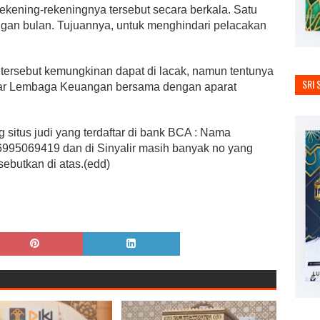
ekening-rekeningnya tersebut secara berkala. Satu
ngan bulan. Tujuannya, untuk menghindari pelacakan
 tersebut kemungkinan dapat di lacak, namun tentunya
SRI 
ar Lembaga Keuangan bersama dengan aparat
 situs judi yang terdaftar di bank BCA : Nama
 6995069419 dan di Sinyalir masih banyak no yang
 sebutkan di atas.(edd)