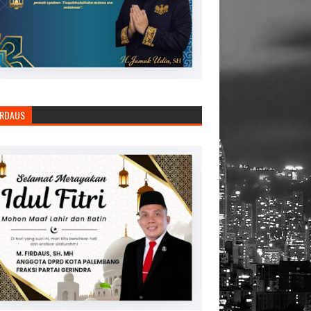
IRDAUS