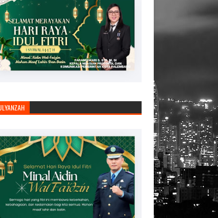
JULYANZAH