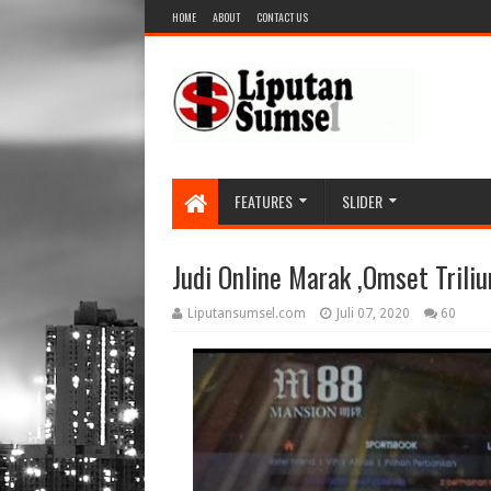
HOME
ABOUT
CONTACT US
FEATURES
SLIDER
Judi Online Marak ,Omset Trili
Liputansumsel.com
Juli 07, 2020
60